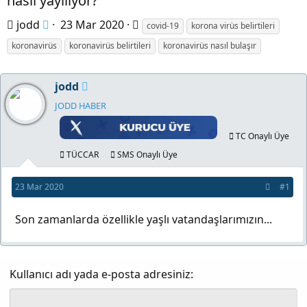
nasıl yayılıyor?
K
B
E
jodd
23 Mar 2020
covid-19
korona virüs belirtileri
o
a
t
koronavirüs
koronavirüs belirtileri
koronavirüs nasıl bulaşır
n
ş
i
b
l
k
jodd
u
a
e
JODD HABER
y
n
t
u
g
l
TC Onaylı Üye
b
ı
e
TÜCCAR
SMS Onaylı Üye
a
ç
r
23 Mar 2020
#1
ş
t
l
a
Son zamanlarda özellikle yaşlı vatandaşlarımızın...
a
r
t
i
a
h
Kullanıcı adı yada e-posta adresiniz
n
i