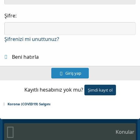
Şifre
Şifrenizi mi unuttunuz?
Beni hatırla
Giriş yap
Kayıtlı hesabınız yok mu?
Şimdi kayıt ol
Korona (COVID19) Salgını
Konular