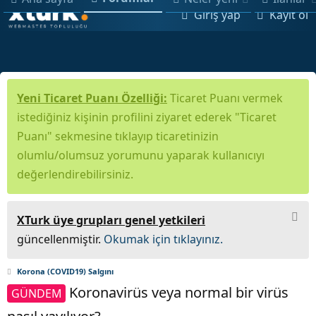
Giriş yap
Kayıt ol
Yeni Ticaret Puanı Özelliği:
Ticaret Puanı vermek
istediğiniz kişinin profilini ziyaret ederek "Ticaret
Puanı" sekmesine tıklayıp ticaretinizin
olumlu/olumsuz yorumunu yaparak kullanıcıyı
değerlendirebilirsiniz.
XTurk üye grupları genel yetkileri
güncellenmiştir.
Okumak için tıklayınız.
Korona (COVID19) Salgını
Koronavirüs veya normal bir virüs
GÜNDEM