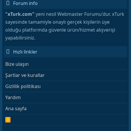
Forum info
"xTurk.com"
yeni nesil Webmaster Forumu'dur. xTurk
sayesinde tamamiyle onaylı gerçek kişilerin üye
olduğu platformda güvenle ürün/hizmet alışverişi
yapabilirsiniz.
Hızlı linkler
Bize ulaşın
Şartlar ve kurallar
Gizlilik politikası
Yardım
Ana sayfa
R
S
S