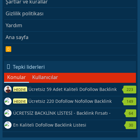
Şartlar ve kurallar
Gizlilik politikası
Yardım
Ana sayfa
R
S
S
Tepki liderleri
Konular
Kullanıcılar
Ücretsiz 59 Adet Kaliteli DoFollow Backlink
223
HEDİYE
Kaynağı Veriyorum.
Ücretsiz 220 Dofollow Nofollow Backlink
149
HEDİYE
Veriyorum
ÜCRETSİZ BACKLİNK LİSTESİ - Backlink Fırsatı -
64
Hemen Yetiş!
En Kaliteli Dofollow Backlink Listesi
30