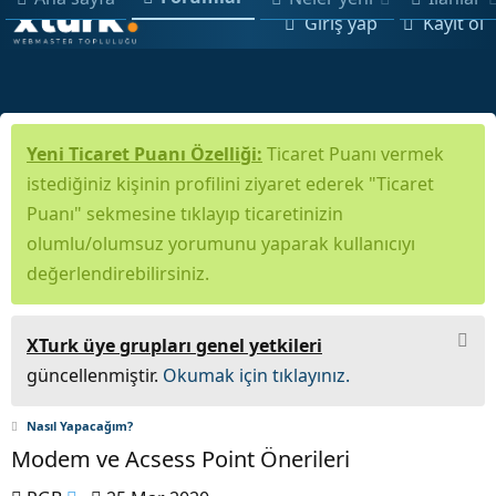
Giriş yap
Kayıt ol
Yeni Ticaret Puanı Özelliği:
Ticaret Puanı vermek
istediğiniz kişinin profilini ziyaret ederek "Ticaret
Puanı" sekmesine tıklayıp ticaretinizin
olumlu/olumsuz yorumunu yaparak kullanıcıyı
değerlendirebilirsiniz.
XTurk üye grupları genel yetkileri
güncellenmiştir.
Okumak için tıklayınız.
Nasıl Yapacağım?
Modem ve Acsess Point Önerileri