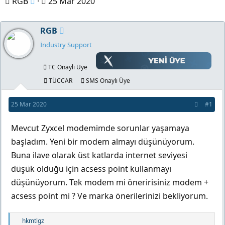
K
B
RGB
25 Mar 2020
o
a
n
ş
RGB
b
l
İndustry Support
u
a
y
n
TC Onaylı Üye
u
g
TÜCCAR
SMS Onaylı Üye
b
ı
25 Mar 2020
#1
a
ç
ş
t
Mevcut Zyxcel modemimde sorunlar yaşamaya
l
a
başladım. Yeni bir modem almayı düşünüyorum.
a
r
Buna ilave olarak üst katlarda internet seviyesi
t
i
düşük olduğu için acsess point kullanmayı
a
h
düşünüyorum. Tek modem mi öneririsiniz modem +
n
i
acsess point mi ? Ve marka önerilerinizi bekliyorum.
T
hkmtlgz