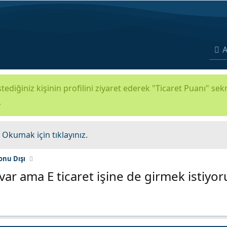
A
tediğiniz kişinin profilini ziyaret ederek "Ticaret Puanı" se
.
.
Okumak için tıklayınız.
onu Dışı
ar ama E ticaret işine de girmek istiyo