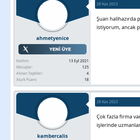
28 Kas 2023
b
l
u
a
Şuan halihazırda p
y
n
istiyorum, ancak p
u
g
ahmetyenice
b
ı
a
ç
ş
t
Katılım
13 Eyl 2021
l
a
Mesajlar
125
a
r
Alınan Tepkiler
4
Xturk Puanı
18
t
i
a
h
n
i
28 Kas 2023
Çok fazla firma va
işlerinde uzmanla
kambercalis