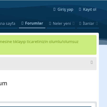
Giriş yap
Kayıt ol
Forumlar
na sayfa
Neler yeni
İlanlar
kmesine tıklayıp ticaretinizin olumlu/olumsuz
rum