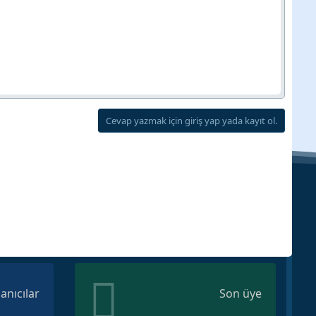
Cevap yazmak için giriş yap yada kayıt ol.
lanıcılar
Son üye