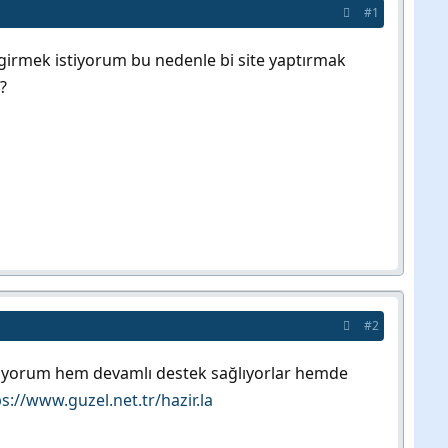
#1
girmek istiyorum bu nedenle bi site yaptırmak
?
#2
alışıyorum hem devamlı destek sağlıyorlar hemde
s://www.guzel.net.tr/hazir.la