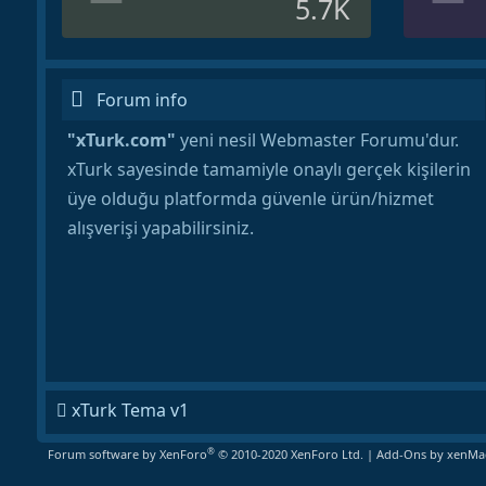
5.7K
Forum info
"xTurk.com"
yeni nesil Webmaster Forumu'dur.
xTurk sayesinde tamamiyle onaylı gerçek kişilerin
üye olduğu platformda güvenle ürün/hizmet
alışverişi yapabilirsiniz.
xTurk Tema v1
®
Forum software by XenForo
© 2010-2020 XenForo Ltd.
|
Add-Ons
by xenMad