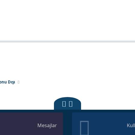
onu Dışı
Mesajlar
Kul