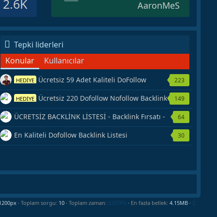
2.6K
AaronMeS
Tepki liderleri
Konular
Kullanıcılar
Ücretsiz 59 Adet Kaliteli DoFollow
223
HEDİYE
Backlink Kaynağı Veriyorum.
Ücretsiz 220 Dofollow Nofollow Backlink
149
HEDİYE
Veriyorum
ÜCRETSİZ BACKLİNK LİSTESİ - Backlink Fırsatı -
64
Hemen Yetiş!
En Kaliteli Dofollow Backlink Listesi
30
Toplam sorgu
10
Toplam zaman
0.0797s
En fazla bellek
4.15MB