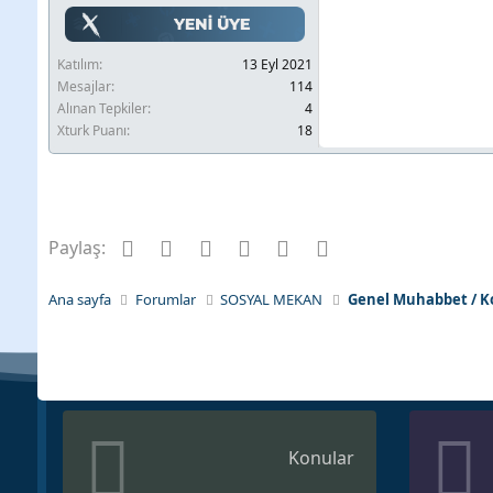
Katılım
13 Eyl 2021
Mesajlar
114
Alınan Tepkiler
4
Xturk Puanı
18
Facebook
Twitter
Pinterest
Tumblr
WhatsApp
E-posta
Paylaş:
Ana sayfa
Forumlar
SOSYAL MEKAN
Genel Muhabbet / K
Konular