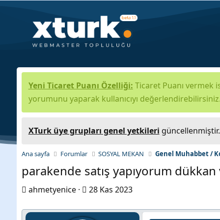
Yeni Ticaret Puanı Özelliği:
Ticaret Puanı vermek is
yorumunu yaparak kullanıcıyı değerlendirebilirsiniz
XTurk üye grupları genel yetkileri
güncellenmiştir
Ana sayfa
Forumlar
SOSYAL MEKAN
Genel Muhabbet / K
parakende satış yapıyorum dükkan v
K
B
ahmetyenice
28 Kas 2023
o
a
n
ş