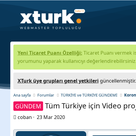
Yeni Ticaret Puanı Özelliği:
Ticaret Puanı vermek is
yorumunu yaparak kullanıcıyı değerlendirebilirsiniz
XTurk üye grupları genel yetkileri
güncellenmiştir
Ana sayfa
Forumlar
TÜRKİYE ve TÜRKİYE GÜNDEMİ
Koron
Tüm Türkiye için Video pro
GÜNDEM
K
B
coban
23 Mar 2020
o
a
n
ş