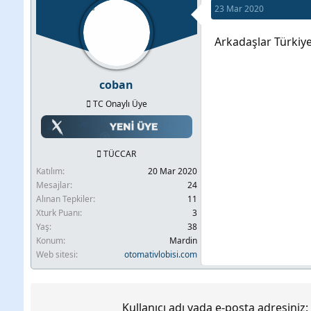
23 Mar 2020
b
l
u
a
Arkadaşlar Türkiye'
y
n
u
g
coban
b
ı
TC Onaylı Üye
a
ç
ş
t
l
a
TÜCCAR
a
r
Katılım
20 Mar 2020
t
i
Mesajlar
24
a
h
Alınan Tepkiler
11
Xturk Puanı
3
n
i
Yaş
38
Konum
Mardin
Web sitesi
otomativlobisi.com
Kullanıcı adı yada e-posta adresiniz