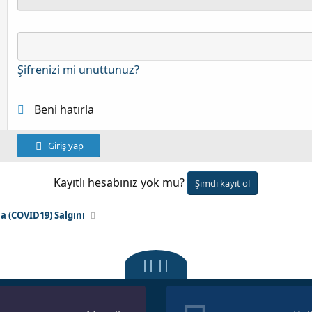
Şifrenizi mi unuttunuz?
Beni hatırla
Giriş yap
Kayıtlı hesabınız yok mu?
Şimdi kayıt ol
a (COVID19) Salgını