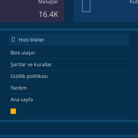
Mesajlar
Kul
16.4K
Hızlı linkler
Bize ulaşın
Şartlar ve kurallar
Gizlilik politikası
Yardım
Ana sayfa
R
S
S