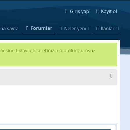
Giriş yap
Kayıt ol
Forumlar
na sayfa
Neler yeni
İlanlar
kmesine tıklayıp ticaretinizin olumlu/olumsuz