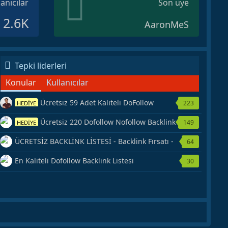
lanıcılar
Son üye
2.6K
AaronMeS
Tepki liderleri
Konular
Kullanıcılar
Ücretsiz 59 Adet Kaliteli DoFollow
223
HEDİYE
Backlink Kaynağı Veriyorum.
Ücretsiz 220 Dofollow Nofollow Backlink
149
HEDİYE
Veriyorum
ÜCRETSİZ BACKLİNK LİSTESİ - Backlink Fırsatı -
64
Hemen Yetiş!
En Kaliteli Dofollow Backlink Listesi
30