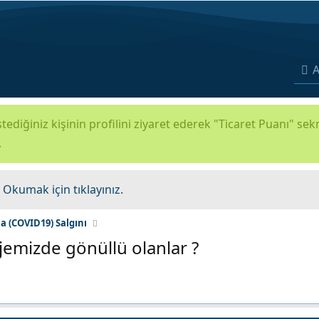
A
tediğiniz kişinin profilini ziyaret ederek "Ticaret Puanı" se
.
.
Okumak için tıklayınız.
a (COVID19) Salgını
jemizde gönüllü olanlar ?