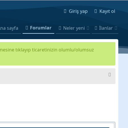
Giriş yap
Kayıt ol
Forumlar
na sayfa
Neler yeni
İlanlar
kmesine tıklayıp ticaretinizin olumlu/olumsuz