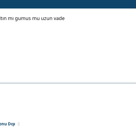
 altın mı gumus mu uzun vade
onu Dışı