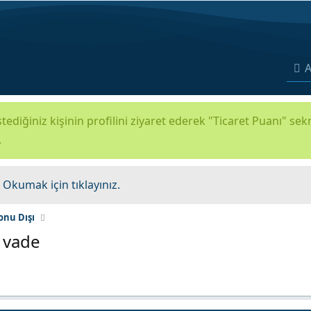
A
tediğiniz kişinin profilini ziyaret ederek "Ticaret Puanı" se
.
.
Okumak için tıklayınız.
onu Dışı
 vade