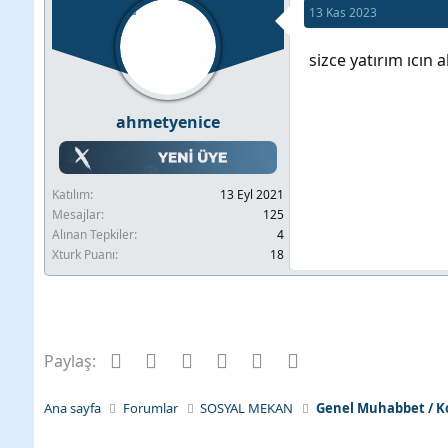
13 Kas 2023
b
l
u
a
sizce yatırım ıcın
y
n
u
g
ahmetyenice
b
ı
a
ç
ş
t
Katılım
13 Eyl 2021
l
a
Mesajlar
125
a
r
Alınan Tepkiler
4
Xturk Puanı
18
t
i
a
h
n
i
Facebook
Twitter
Pinterest
Tumblr
WhatsApp
E-posta
Paylaş:
Ana sayfa
Forumlar
SOSYAL MEKAN
Genel Muhabbet / K