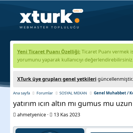
Yeni Ticaret Puanı Özelliği:
Ticaret Puanı vermek is
yorumunu yaparak kullanıcıyı değerlendirebilirsiniz
XTurk üye grupları genel yetkileri
güncellenmiştir
Ana sayfa
Forumlar
SOSYAL MEKAN
Genel Muhabbet / K
yatırım ıcın altın mı gumus mu uzun
K
B
ahmetyenice
13 Kas 2023
o
a
n
ş