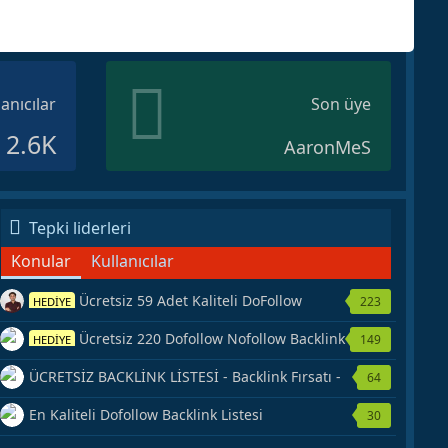
lanıcılar
Son üye
2.6K
AaronMeS
Tepki liderleri
Konular
Kullanıcılar
Ücretsiz 59 Adet Kaliteli DoFollow
223
HEDİYE
Backlink Kaynağı Veriyorum.
Ücretsiz 220 Dofollow Nofollow Backlink
149
HEDİYE
Veriyorum
ÜCRETSİZ BACKLİNK LİSTESİ - Backlink Fırsatı -
64
Hemen Yetiş!
En Kaliteli Dofollow Backlink Listesi
30