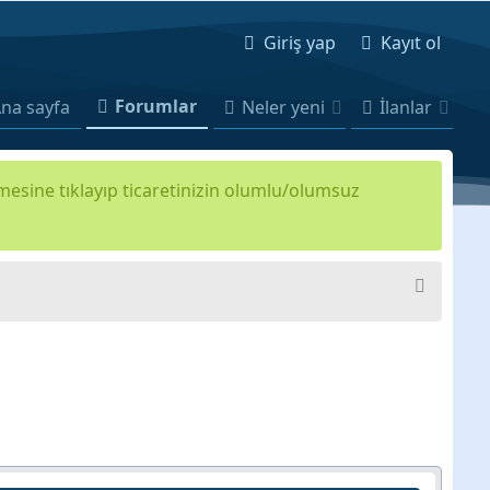
Giriş yap
Kayıt ol
Forumlar
na sayfa
Neler yeni
İlanlar
kmesine tıklayıp ticaretinizin olumlu/olumsuz