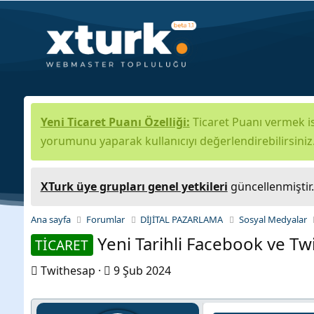
Yeni Ticaret Puanı Özelliği:
Ticaret Puanı vermek is
yorumunu yaparak kullanıcıyı değerlendirebilirsiniz
XTurk üye grupları genel yetkileri
güncellenmiştir
Ana sayfa
Forumlar
DİJİTAL PAZARLAMA
Sosyal Medyalar
Yeni Tarihli Facebook ve Tw
TİCARET
K
B
Twithesap
9 Şub 2024
o
a
n
ş