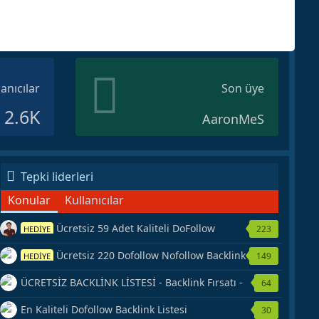
lanıcılar
Son üye
2.6K
AaronMeS
Tepki liderleri
Konular
Kullanıcılar
Ücretsiz 59 Adet Kaliteli DoFollow
223
HEDİYE
Backlink Kaynağı Veriyorum.
Ücretsiz 220 Dofollow Nofollow Backlink
149
HEDİYE
Veriyorum
ÜCRETSİZ BACKLİNK LİSTESİ - Backlink Fırsatı -
64
Hemen Yetiş!
En Kaliteli Dofollow Backlink Listesi
30