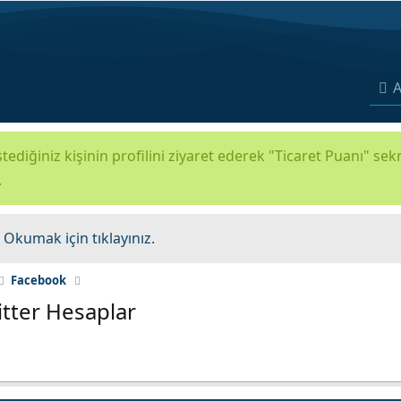
A
tediğiniz kişinin profilini ziyaret ederek "Ticaret Puanı" se
.
.
Okumak için tıklayınız.
Facebook
itter Hesaplar