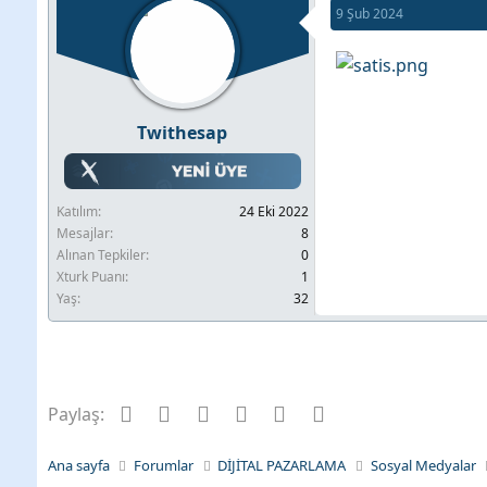
9 Şub 2024
b
l
u
a
y
n
u
g
Twithesap
b
ı
a
ç
ş
t
Katılım
24 Eki 2022
l
a
Mesajlar
8
a
r
Alınan Tepkiler
0
Xturk Puanı
1
t
i
Yaş
32
a
h
n
i
Facebook
Twitter
Pinterest
Tumblr
WhatsApp
E-posta
Paylaş:
Ana sayfa
Forumlar
DİJİTAL PAZARLAMA
Sosyal Medyalar