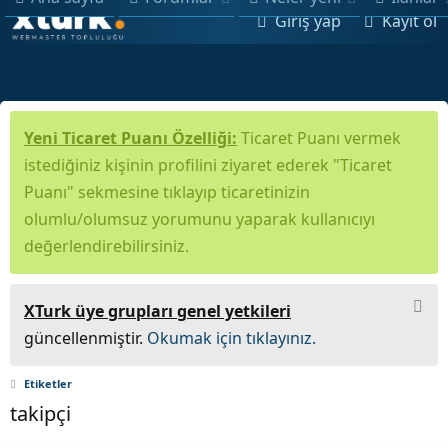
Giriş yap
Kayıt ol
Yeni Ticaret Puanı Özelliği:
Ticaret Puanı vermek
istediğiniz kişinin profilini ziyaret ederek "Ticaret
Puanı" sekmesine tıklayıp ticaretinizin
olumlu/olumsuz yorumunu yaparak kullanıcıyı
değerlendirebilirsiniz.
XTurk üye grupları genel yetkileri
güncellenmiştir.
Okumak için tıklayınız.
Etiketler
takipçi