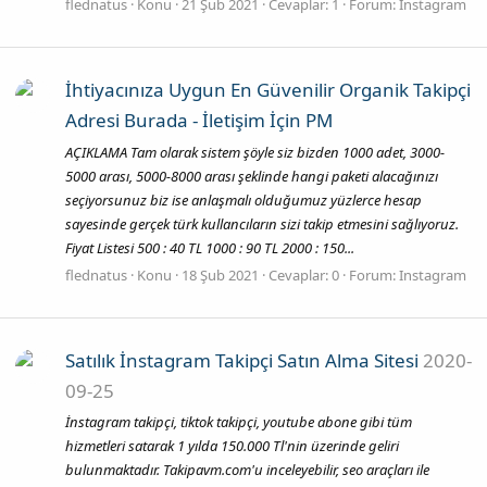
flednatus
Konu
21 Şub 2021
Cevaplar: 1
Forum:
Instagram
İhtiyacınıza Uygun En Güvenilir Organik Takipçi
Adresi Burada - İletişim İçin PM
AÇIKLAMA Tam olarak sistem şöyle siz bizden 1000 adet, 3000-
5000 arası, 5000-8000 arası şeklinde hangi paketi alacağınızı
seçiyorsunuz biz ise anlaşmalı olduğumuz yüzlerce hesap
sayesinde gerçek türk kullancıların sizi takip etmesini sağlıyoruz.
Fiyat Listesi 500 : 40 TL 1000 : 90 TL 2000 : 150...
flednatus
Konu
18 Şub 2021
Cevaplar: 0
Forum:
Instagram
Satılık İnstagram Takipçi Satın Alma Sitesi
2020-
09-25
İnstagram takipçi, tiktok takipçi, youtube abone gibi tüm
hizmetleri satarak 1 yılda 150.000 Tl'nin üzerinde geliri
bulunmaktadır. Takipavm.com'u inceleyebilir, seo araçları ile