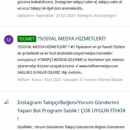
gücüne bakabilirsiniz. İnstagram takipçi satın al, takipçi satın al
ve ucuz takipçi ile ilgili tüm aramalarda...
takipavm
Kaynaklar
25 Eyl 2020
Kategori:
Ana Kategori
?SOSYAL MEDYA HİZMETLERİ?
TİCARET
M
?SOSYAL MEDYA HİZMETLERİ? ? #1 Piyasanın en iyi Paneli ?Sizlere
en iyi kalitede ve en hızlı teslimatla sosyal medya hizmetleri
sunuyoruz! ✔TAKİPÇİ-BEĞENİ-İZLENME vs HizmetLer için sitemizi
ziyaret edip bizLere uLaşabiLirsiniz.✔ www.milhanmedya.com
SAGLIKLI GÜNLER DİLERİZ. Wp iLetisim...
Milhan
Konu
3 Eyl 2020
Cevaplar: 0
Forum:
Hizmet İlanları
İnstagram Takipçi/Beğeni/Yorum Gönderimi
Yapan Bot Program Satılık ! ÇOK UYGUN FİYATA
!
Özellikler ; Yorum Gönderimi Takipçi Gönderimi Beğeni Gönderimi