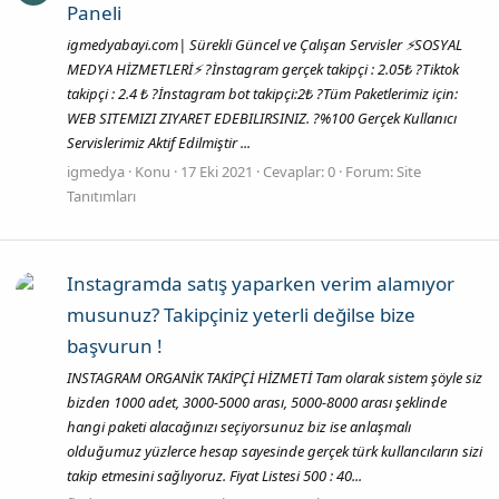
Paneli
igmedyabayi.com| Sürekli Güncel ve Çalışan Servisler ⚡SOSYAL
MEDYA HİZMETLERİ⚡ ?İnstagram gerçek takipçi : 2.05₺ ?Tiktok
takipçi : 2.4 ₺ ?İnstagram bot takipçi:2₺ ?Tüm Paketlerimiz için:
WEB SITEMIZI ZIYARET EDEBILIRSINIZ. ?%100 Gerçek Kullanıcı
Servislerimiz Aktif Edilmiştir ...
igmedya
Konu
17 Eki 2021
Cevaplar: 0
Forum:
Site
Tanıtımları
Instagramda satış yaparken verim alamıyor
musunuz? Takipçiniz yeterli değilse bize
başvurun !
INSTAGRAM ORGANİK TAKİPÇİ HİZMETİ Tam olarak sistem şöyle siz
bizden 1000 adet, 3000-5000 arası, 5000-8000 arası şeklinde
hangi paketi alacağınızı seçiyorsunuz biz ise anlaşmalı
olduğumuz yüzlerce hesap sayesinde gerçek türk kullancıların sizi
takip etmesini sağlıyoruz. Fiyat Listesi 500 : 40...