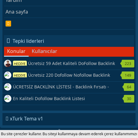
Yardım
Ana sayfa
R
S
S
Tepki liderleri
Konular
Kullanıcılar
Ücretsiz 59 Adet Kaliteli DoFollow Backlink
223
HEDİYE
Kaynağı Veriyorum.
Ücretsiz 220 Dofollow Nofollow Backlink
149
HEDİYE
Veriyorum
ÜCRETSİZ BACKLİNK LİSTESİ - Backlink Fırsatı -
64
Hemen Yetiş!
En Kaliteli Dofollow Backlink Listesi
30
xTurk Tema v1
®
Forum software by XenForo
© 2010-2020 XenForo Ltd.
|
Add-Ons
by
Bu site çerezler kullanır. Bu siteyi kullanmaya devam ederek çerez kullanımımızı
xenMade.com xTurk.com 2001-2020 © Copyright All Rights Reserved.