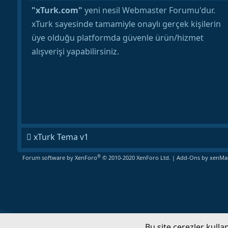
"xTurk.com"
yeni nesil Webmaster Forumu'dur.
xTurk sayesinde tamamiyle onaylı gerçek kişilerin
üye olduğu platformda güvenle ürün/hizmet
alışverişi yapabilirsiniz.
xTurk Tema v1
®
Forum software by XenForo
© 2010-2020 XenForo Ltd.
|
Add-Ons
by xenMad
Bu site çerezler kull