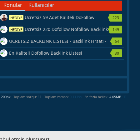
Konular
Kullanıcılar
Ücretsiz 59 Adet Kaliteli DoFollow
223
HEDİYE
Backlink Kaynağı Veriyorum.
Ücretsiz 220 Dofollow Nofollow Backlink
149
HEDİYE
Veriyorum
ÜCRETSİZ BACKLİNK LİSTESİ - Backlink Fırsatı -
64
Hemen Yetiş!
En Kaliteli Dofollow Backlink Listesi
30
Toplam sorgu
11
Toplam zaman
0.1119s
En fazla bellek
4.05MB
kabul etmiş olursunuz.