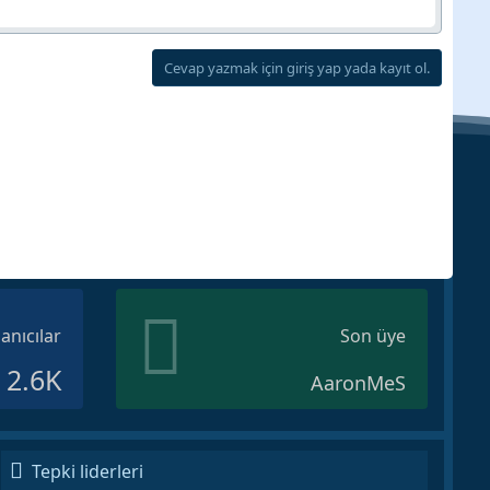
Cevap yazmak için giriş yap yada kayıt ol.
lanıcılar
Son üye
2.6K
AaronMeS
Tepki liderleri