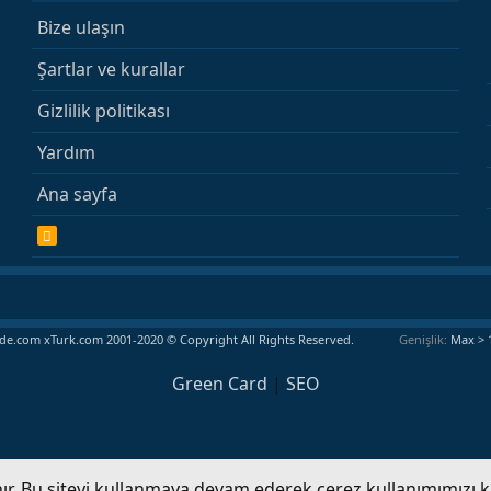
Bize ulaşın
Şartlar ve kurallar
Gizlilik politikası
Yardım
Ana sayfa
R
S
S
e.com xTurk.com 2001-2020 © Copyright All Rights Reserved.
Genişlik
Green Card
|
SEO
anır. Bu siteyi kullanmaya devam ederek çerez kullanımımızı 