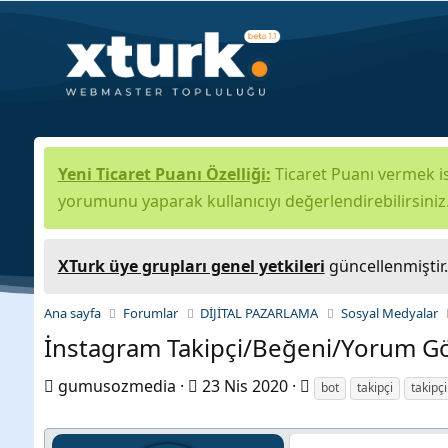
Yeni Ticaret Puanı Özelliği:
Ticaret Puanı vermek is
yorumunu yaparak kullanıcıyı değerlendirebilirsiniz
XTurk üye grupları genel yetkileri
güncellenmiştir
Ana sayfa
Forumlar
DİJİTAL PAZARLAMA
Sosyal Medyalar
İnstagram Takipçi/Beğeni/Yorum Gö
K
B
E
gumusozmedia
23 Nis 2020
bot
takipçi
takipçi
o
a
t
n
ş
i