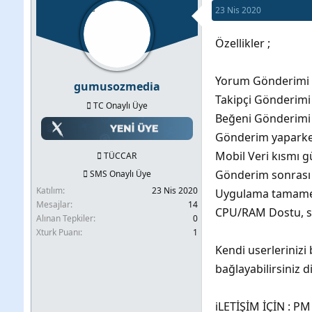
23 Nis 2020
b
l
k
u
a
e
Özellikler ;
y
n
t
u
g
l
Yorum Gönderimi
gumusozmedia
b
ı
e
Takipçi Gönderimi
a
ç
r
TC Onaylı Üye
Beğeni Gönderimi
ş
t
Gönderim yaparken
l
a
Mobil Veri kısmı gü
TÜCCAR
a
r
Gönderim sonrası b
SMS Onaylı Üye
t
i
Katılım
23 Nis 2020
Uygulama tamamen
a
h
Mesajlar
14
CPU/RAM Dostu, s
n
i
Alınan Tepkiler
0
Xturk Puanı
1
Kendi userlerinizi
bağlayabilirsiniz d
iLETİŞİM İÇİN : P