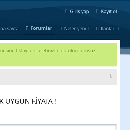
Giriş yap
Kayıt ol
Forumlar
na sayfa
Neler yeni
İlanlar
kmesine tıklayıp ticaretinizin olumlu/olumsuz
OK UYGUN FİYATA !