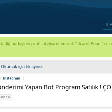
A
tediğiniz kişinin profilini ziyaret ederek "Ticaret Puanı" se
.
.
Okumak için tıklayınız.
Instagram
nderimi Yapan Bot Program Satılık ! Ç
 satın al