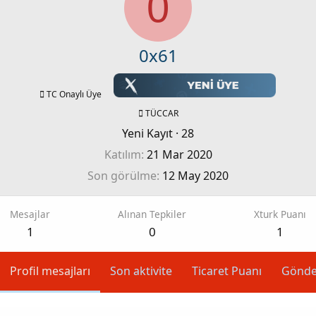
0
0x61
TC Onaylı Üye
TÜCCAR
Yeni Kayıt
·
28
Katılım
21 Mar 2020
Son görülme
12 May 2020
Mesajlar
Alınan Tepkiler
Xturk Puanı
1
0
1
Profil mesajları
Son aktivite
Ticaret Puanı
Gönde