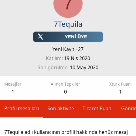
7
7Tequila
Yeni Kayıt
·
27
Katılım
19 Nis 2020
Son görülme
10 May 2020
Mesajlar
Alınan Tepkiler
Xturk Puanı
1
0
1
Profil mesajları
Son aktivite
Ticaret Puanı
Gönde
7Tequila adlı kullanıcının profili hakkında henüz mesaj