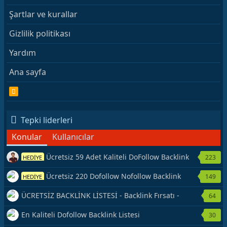
Şartlar ve kurallar
Gizlilik politikası
Yardım
Ana sayfa
R
S
S
Tepki liderleri
Konular
Kullanıcılar
Ücretsiz 59 Adet Kaliteli DoFollow Backlink
223
HEDİYE
Kaynağı Veriyorum.
Ücretsiz 220 Dofollow Nofollow Backlink
149
HEDİYE
Veriyorum
ÜCRETSİZ BACKLİNK LİSTESİ - Backlink Fırsatı -
64
Hemen Yetiş!
En Kaliteli Dofollow Backlink Listesi
30