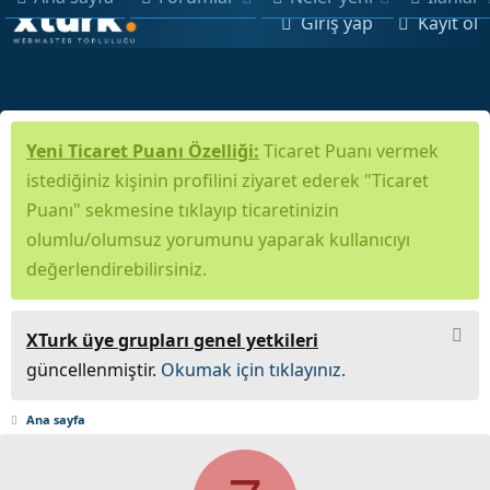
Giriş yap
Kayıt ol
Yeni Ticaret Puanı Özelliği:
Ticaret Puanı vermek
istediğiniz kişinin profilini ziyaret ederek "Ticaret
Puanı" sekmesine tıklayıp ticaretinizin
olumlu/olumsuz yorumunu yaparak kullanıcıyı
değerlendirebilirsiniz.
XTurk üye grupları genel yetkileri
güncellenmiştir.
Okumak için tıklayınız.
Ana sayfa