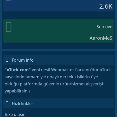
2.6K
Son üye
AaronMeS
Forum info
"xTurk.com"
yeni nesil Webmaster Forumu'dur. xTurk
sayesinde tamamiyle onaylı gerçek kişilerin üye
olduğu platformda güvenle ürün/hizmet alışverişi
yapabilirsiniz.
Hızlı linkler
Bize ulaşın