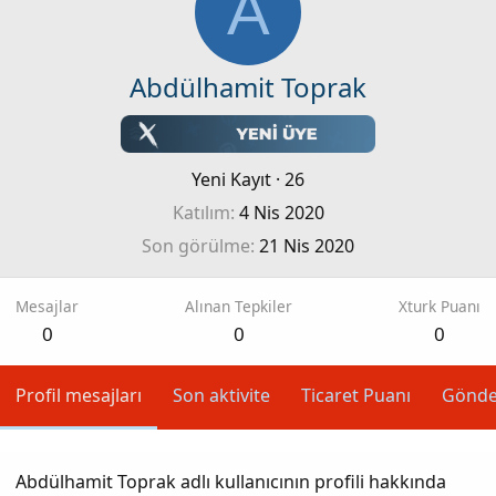
A
Abdülhamit Toprak
Yeni Kayıt
·
26
Katılım
4 Nis 2020
Son görülme
21 Nis 2020
Mesajlar
Alınan Tepkiler
Xturk Puanı
0
0
0
Profil mesajları
Son aktivite
Ticaret Puanı
Gönde
Abdülhamit Toprak adlı kullanıcının profili hakkında