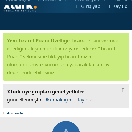
Giriş yap
Kayıt ol
Yeni Ticaret Puanı Özelliği:
Ticaret Puanı vermek
istediğiniz kişinin profilini ziyaret ederek "Ticaret
Puanı" sekmesine tıklayıp ticaretinizin
olumlu/olumsuz yorumunu yaparak kullanıcıyı
değerlendirebilirsiniz.
XTurk üye grupları genel yetkileri
güncellenmiştir.
Okumak için tıklayınız.
Ana sayfa