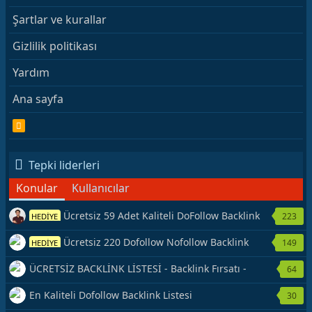
Şartlar ve kurallar
Gizlilik politikası
Yardım
Ana sayfa
R
S
S
Tepki liderleri
Konular
Kullanıcılar
Ücretsiz 59 Adet Kaliteli DoFollow Backlink
223
HEDİYE
Kaynağı Veriyorum.
Ücretsiz 220 Dofollow Nofollow Backlink
149
HEDİYE
Veriyorum
ÜCRETSİZ BACKLİNK LİSTESİ - Backlink Fırsatı -
64
Hemen Yetiş!
En Kaliteli Dofollow Backlink Listesi
30