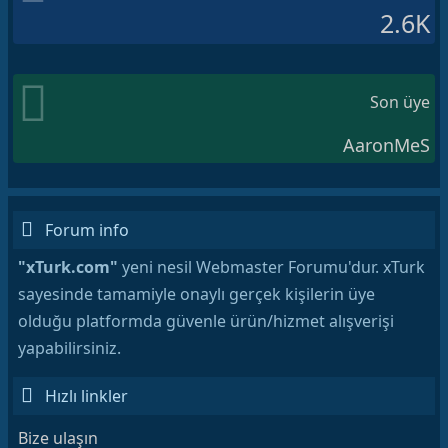
2.6K
Son üye
AaronMeS
Forum info
"xTurk.com"
yeni nesil Webmaster Forumu'dur. xTurk
sayesinde tamamiyle onaylı gerçek kişilerin üye
olduğu platformda güvenle ürün/hizmet alışverişi
yapabilirsiniz.
Hızlı linkler
Bize ulaşın