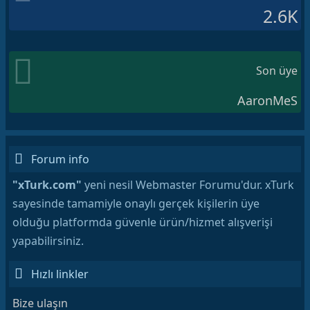
2.6K
Son üye
AaronMeS
Forum info
"xTurk.com"
yeni nesil Webmaster Forumu'dur. xTurk
sayesinde tamamiyle onaylı gerçek kişilerin üye
olduğu platformda güvenle ürün/hizmet alışverişi
yapabilirsiniz.
Hızlı linkler
Bize ulaşın