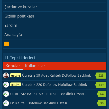
Şartlar ve kurallar
Gizlilik politikası
Yardım
Ana sayfa
R
S
S
Tepki liderleri
Konular
Kullanıcılar
Ücretsiz 59 Adet Kaliteli DoFollow Backlink
223
HEDİYE
Kaynağı Veriyorum.
Ücretsiz 220 Dofollow Nofollow Backlink
149
HEDİYE
Veriyorum
ÜCRETSİZ BACKLİNK LİSTESİ - Backlink Fırsatı -
64
Hemen Yetiş!
En Kaliteli Dofollow Backlink Listesi
30