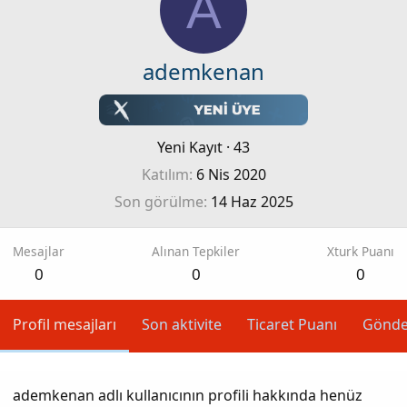
A
ademkenan
Yeni Kayıt
·
43
Katılım
6 Nis 2020
Son görülme
14 Haz 2025
Mesajlar
Alınan Tepkiler
Xturk Puanı
0
0
0
Profil mesajları
Son aktivite
Ticaret Puanı
Gönde
ademkenan adlı kullanıcının profili hakkında henüz