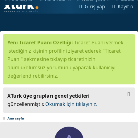
Giriş yap
Kayıt ol
Yeni Ticaret Puanı Özelliği:
Ticaret Puanı vermek
istediğiniz kişinin profilini ziyaret ederek "Ticaret
Puanı" sekmesine tıklayıp ticaretinizin
olumlu/olumsuz yorumunu yaparak kullanıcıyı
değerlendirebilirsiniz.
XTurk üye grupları genel yetkileri
güncellenmiştir.
Okumak için tıklayınız.
Ana sayfa