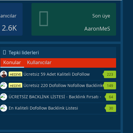
lanıcılar
Son üye
2.6K
AaronMeS
Tepki liderleri
Konular
Kullanıcılar
Ücretsiz 59 Adet Kaliteli DoFollow
223
HEDİYE
Backlink Kaynağı Veriyorum.
Ücretsiz 220 Dofollow Nofollow Backlink
149
HEDİYE
Veriyorum
ÜCRETSİZ BACKLİNK LİSTESİ - Backlink Fırsatı -
64
Hemen Yetiş!
En Kaliteli Dofollow Backlink Listesi
30