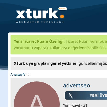
Yeni Ticaret Puanı Özelliği:
Ticaret Puanı vermek is
yorumunu yaparak kullanıcıyı değerlendirebilirsiniz
XTurk üye grupları genel yetkileri
güncellenmiştir
Ana sayfa
advertseo
A
Yeni Kayıt
·
31