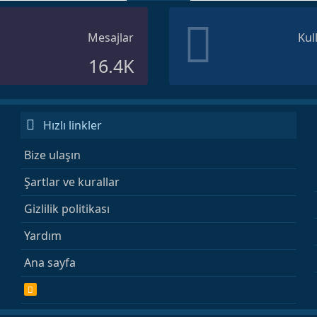
Mesajlar
Kul
16.4K
Hızlı linkler
Bize ulaşın
Şartlar ve kurallar
Gizlilik politikası
Yardım
Ana sayfa
R
S
S