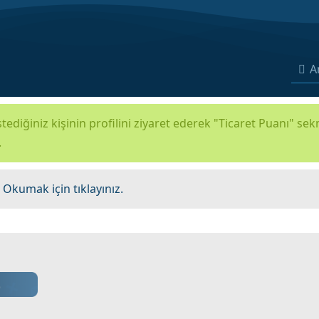
A
tediğiniz kişinin profilini ziyaret ederek "Ticaret Puanı" se
.
.
Okumak için tıklayınız.