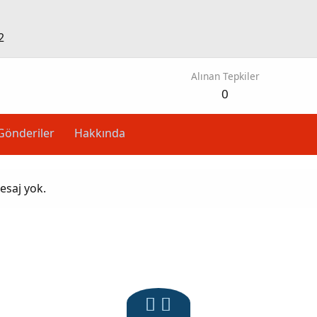
2
Alınan Tepkiler
0
Gönderiler
Hakkında
esaj yok.