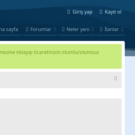
Giriş yap
Kayıt ol
na sayfa
Forumlar
Neler yeni
İlanlar
kmesine tıklayıp ticaretinizin olumlu/olumsuz