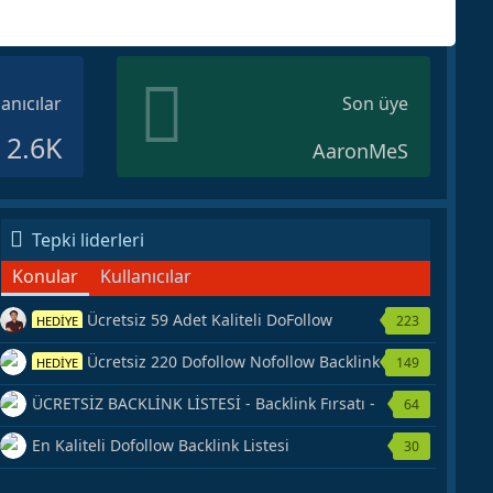
lanıcılar
Son üye
2.6K
AaronMeS
Tepki liderleri
Konular
Kullanıcılar
Ücretsiz 59 Adet Kaliteli DoFollow
223
HEDİYE
Backlink Kaynağı Veriyorum.
Ücretsiz 220 Dofollow Nofollow Backlink
149
HEDİYE
Veriyorum
ÜCRETSİZ BACKLİNK LİSTESİ - Backlink Fırsatı -
64
Hemen Yetiş!
En Kaliteli Dofollow Backlink Listesi
30