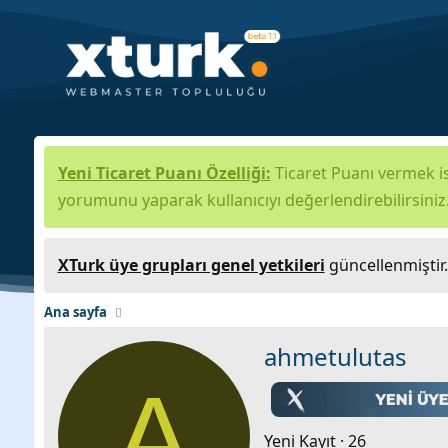
Yeni Ticaret Puanı Özelliği:
Ticaret Puanı vermek is
yorumunu yaparak kullanıcıyı değerlendirebilirsiniz
XTurk üye grupları genel yetkileri
güncellenmiştir
Ana sayfa
ahmetulutas
A
Yeni Kayıt
·
26