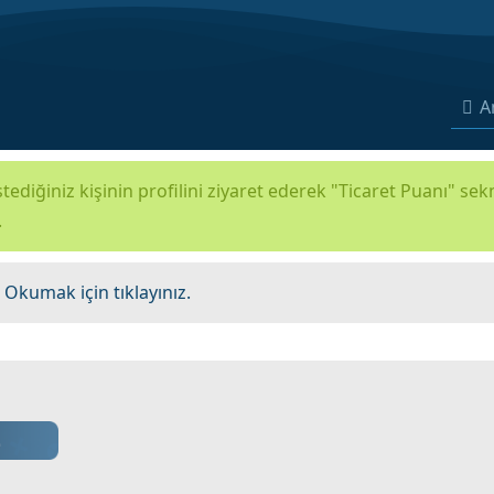
A
tediğiniz kişinin profilini ziyaret ederek "Ticaret Puanı" se
.
.
Okumak için tıklayınız.