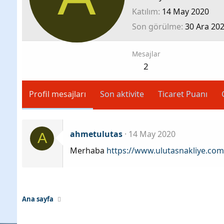
Katılım
14 May 2020
Son görülme
30 Ara 20
Mesajlar
2
Profil mesajları
Son aktivite
Ticaret Puanı
ahmetulutas
14 May 2020
A
Merhaba
https://www.ulutasnakliye.com
Ana sayfa