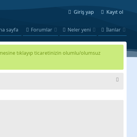
Giriş yap
Kayıt ol
na sayfa
Forumlar
Neler yeni
İlanlar
kmesine tıklayıp ticaretinizin olumlu/olumsuz