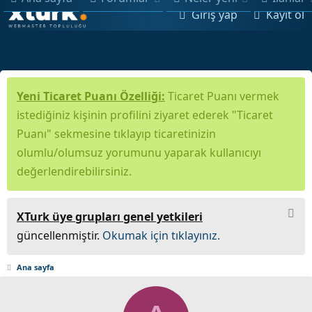
Giriş yap
Kayıt ol
Yeni Ticaret Puanı Özelliği:
Ticaret Puanı vermek
istediğiniz kişinin profilini ziyaret ederek "Ticaret
Puanı" sekmesine tıklayıp ticaretinizin
olumlu/olumsuz yorumunu yaparak kullanıcıyı
değerlendirebilirsiniz.
XTurk üye grupları genel yetkileri
güncellenmiştir.
Okumak için tıklayınız.
Ana sayfa