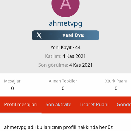
A
ahmetvpg
Yeni Kayıt
·
44
Katılım
4 Kas 2021
Son görülme
4 Kas 2021
Mesajlar
Alınan Tepkiler
Xturk Puanı
0
0
0
Profil mesajları
Son aktivite
Ticaret Puanı
Gönde
ahmetvpg adlı kullanıcının profili hakkında henüz