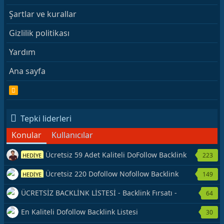
Şartlar ve kurallar
Gizlilik politikası
Yardım
Ana sayfa
R
S
S
Tepki liderleri
Konular
Kullanıcılar
Ücretsiz 59 Adet Kaliteli DoFollow Backlink
223
HEDİYE
Kaynağı Veriyorum.
Ücretsiz 220 Dofollow Nofollow Backlink
149
HEDİYE
Veriyorum
ÜCRETSİZ BACKLİNK LİSTESİ - Backlink Fırsatı -
64
Hemen Yetiş!
En Kaliteli Dofollow Backlink Listesi
30