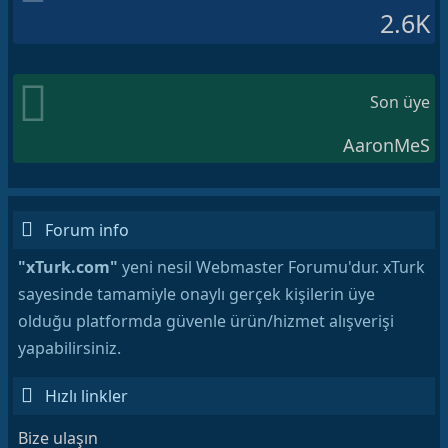
2.6K
Son üye
AaronMeS
Forum info
"xTurk.com"
yeni nesil Webmaster Forumu'dur. xTurk
sayesinde tamamiyle onaylı gerçek kişilerin üye
olduğu platformda güvenle ürün/hizmet alışverişi
yapabilirsiniz.
Hızlı linkler
Bize ulaşın