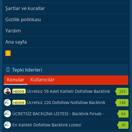
Şartlar ve kurallar
Gizlilik politikası
Yardım
Ana sayfa
R
S
S
Tepki liderleri
Konular
Kullanıcılar
Ücretsiz 59 Adet Kaliteli DoFollow Backlink
223
HEDİYE
Kaynağı Veriyorum.
Ücretsiz 220 Dofollow Nofollow Backlink
149
HEDİYE
Veriyorum
ÜCRETSİZ BACKLİNK LİSTESİ - Backlink Fırsatı -
64
Hemen Yetiş!
En Kaliteli Dofollow Backlink Listesi
30