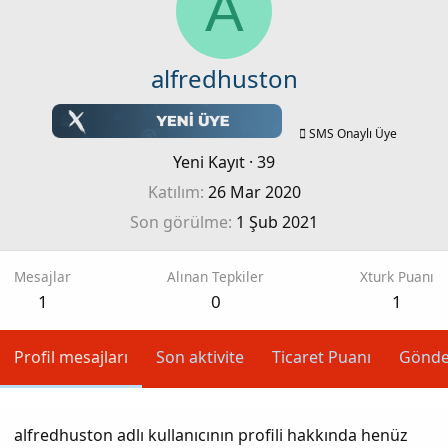
A
alfredhuston
SMS Onaylı Üye
Yeni Kayıt
·
39
Katılım
26 Mar 2020
Son görülme
1 Şub 2021
Mesajlar
Alınan Tepkiler
Xturk Puanı
1
0
1
Profil mesajları
Son aktivite
Ticaret Puanı
Gönde
alfredhuston adlı kullanıcının profili hakkında henüz