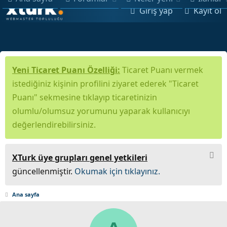
Giriş yap
Kayıt ol
Yeni Ticaret Puanı Özelliği:
Ticaret Puanı vermek
istediğiniz kişinin profilini ziyaret ederek "Ticaret
Puanı" sekmesine tıklayıp ticaretinizin
olumlu/olumsuz yorumunu yaparak kullanıcıyı
değerlendirebilirsiniz.
XTurk üye grupları genel yetkileri
güncellenmiştir.
Okumak için tıklayınız.
Ana sayfa