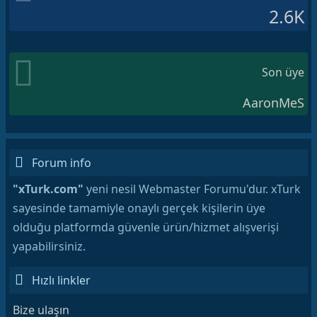
2.6K
Son üye
AaronMeS
Forum info
"xTurk.com"
yeni nesil Webmaster Forumu'dur. xTurk
sayesinde tamamiyle onaylı gerçek kişilerin üye
olduğu platformda güvenle ürün/hizmet alışverişi
yapabilirsiniz.
Hızlı linkler
Bize ulaşın