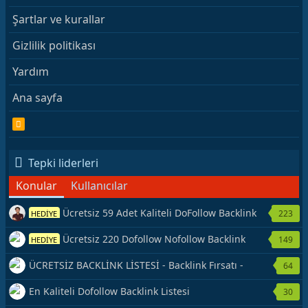
Şartlar ve kurallar
Gizlilik politikası
Yardım
Ana sayfa
R
S
S
Tepki liderleri
Konular
Kullanıcılar
Ücretsiz 59 Adet Kaliteli DoFollow Backlink
223
HEDİYE
Kaynağı Veriyorum.
Ücretsiz 220 Dofollow Nofollow Backlink
149
HEDİYE
Veriyorum
ÜCRETSİZ BACKLİNK LİSTESİ - Backlink Fırsatı -
64
Hemen Yetiş!
En Kaliteli Dofollow Backlink Listesi
30