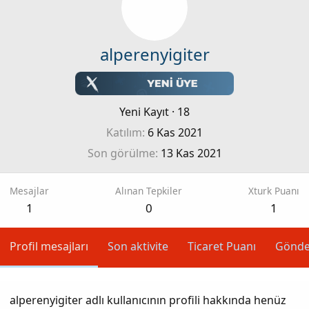
alperenyigiter
Yeni Kayıt
·
18
Katılım
6 Kas 2021
Son görülme
13 Kas 2021
Mesajlar
Alınan Tepkiler
Xturk Puanı
1
0
1
Profil mesajları
Son aktivite
Ticaret Puanı
Gönde
alperenyigiter adlı kullanıcının profili hakkında henüz