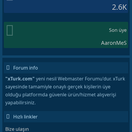
2.6K
Son üye
AaronMeS
Forum info
"xTurk.com"
yeni nesil Webmaster Forumu'dur. xTurk
sayesinde tamamiyle onaylı gerçek kişilerin üye
olduğu platformda güvenle ürün/hizmet alışverişi
yapabilirsiniz.
Hızlı linkler
Bize ulaşın