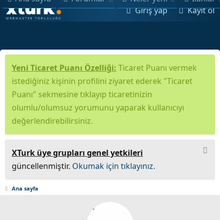
Giriş yap
Kayıt ol
Yeni Ticaret Puanı Özelliği:
Ticaret Puanı vermek
istediğiniz kişinin profilini ziyaret ederek "Ticaret
Puanı" sekmesine tıklayıp ticaretinizin
olumlu/olumsuz yorumunu yaparak kullanıcıyı
değerlendirebilirsiniz.
XTurk üye grupları genel yetkileri
güncellenmiştir.
Okumak için tıklayınız.
Ana sayfa