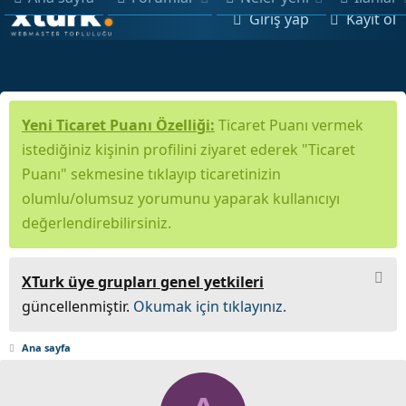
Giriş yap
Kayıt ol
Yeni Ticaret Puanı Özelliği:
Ticaret Puanı vermek
istediğiniz kişinin profilini ziyaret ederek "Ticaret
Puanı" sekmesine tıklayıp ticaretinizin
olumlu/olumsuz yorumunu yaparak kullanıcıyı
değerlendirebilirsiniz.
XTurk üye grupları genel yetkileri
güncellenmiştir.
Okumak için tıklayınız.
Ana sayfa