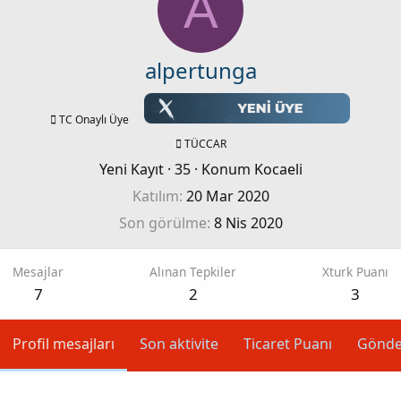
A
alpertunga
TC Onaylı Üye
TÜCCAR
Yeni Kayıt
·
35
·
Konum
Kocaeli
Katılım
20 Mar 2020
Son görülme
8 Nis 2020
Mesajlar
Alınan Tepkiler
Xturk Puanı
7
2
3
Profil mesajları
Son aktivite
Ticaret Puanı
Gönde