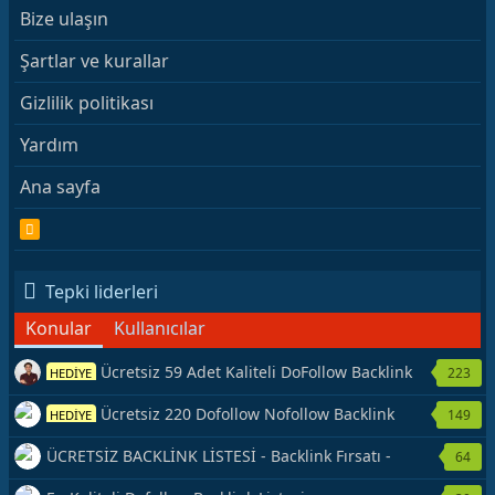
Bize ulaşın
Şartlar ve kurallar
Gizlilik politikası
Yardım
Ana sayfa
R
S
S
Tepki liderleri
Konular
Kullanıcılar
Ücretsiz 59 Adet Kaliteli DoFollow Backlink
223
HEDİYE
Kaynağı Veriyorum.
Ücretsiz 220 Dofollow Nofollow Backlink
149
HEDİYE
Veriyorum
ÜCRETSİZ BACKLİNK LİSTESİ - Backlink Fırsatı -
64
Hemen Yetiş!