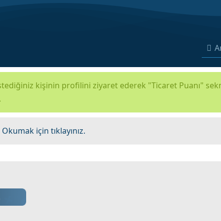
A
tediğiniz kişinin profilini ziyaret ederek "Ticaret Puanı" se
.
.
Okumak için tıklayınız.