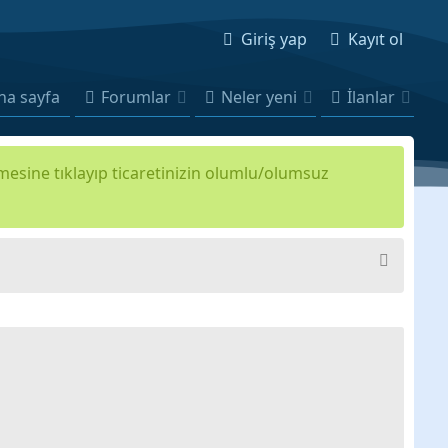
Giriş yap
Kayıt ol
na sayfa
Forumlar
Neler yeni
İlanlar
kmesine tıklayıp ticaretinizin olumlu/olumsuz