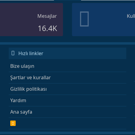
Mesajlar
Kul
16.4K
Hızlı linkler
Bize ulaşın
Şartlar ve kurallar
Gizlilik politikası
Yardım
Ana sayfa
R
S
S