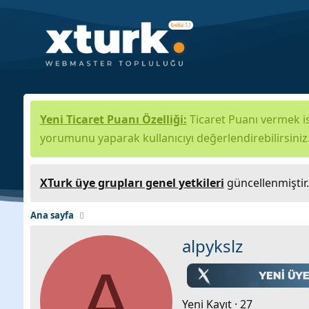
Yeni Ticaret Puanı Özelliği:
Ticaret Puanı vermek is
yorumunu yaparak kullanıcıyı değerlendirebilirsiniz
XTurk üye grupları genel yetkileri
güncellenmiştir
Ana sayfa
alpykslz
A
Yeni Kayıt
·
27