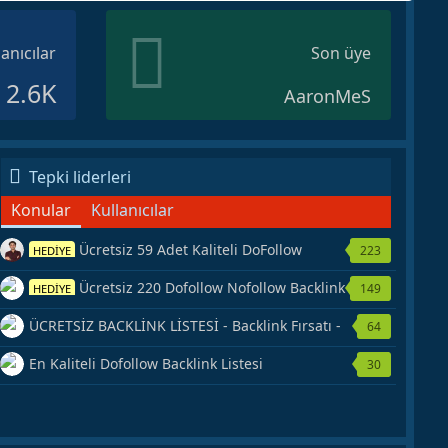
lanıcılar
Son üye
2.6K
AaronMeS
Tepki liderleri
Konular
Kullanıcılar
Ücretsiz 59 Adet Kaliteli DoFollow
223
HEDİYE
Backlink Kaynağı Veriyorum.
Ücretsiz 220 Dofollow Nofollow Backlink
149
HEDİYE
Veriyorum
ÜCRETSİZ BACKLİNK LİSTESİ - Backlink Fırsatı -
64
Hemen Yetiş!
En Kaliteli Dofollow Backlink Listesi
30