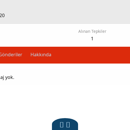
20
Alınan Tepkiler
1
Gönderiler
Hakkında
aj yok.