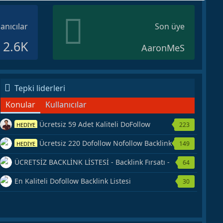
lanıcılar
Son üye
2.6K
AaronMeS
Tepki liderleri
Konular
Kullanıcılar
Ücretsiz 59 Adet Kaliteli DoFollow
223
HEDİYE
Backlink Kaynağı Veriyorum.
Ücretsiz 220 Dofollow Nofollow Backlink
149
HEDİYE
Veriyorum
ÜCRETSİZ BACKLİNK LİSTESİ - Backlink Fırsatı -
64
Hemen Yetiş!
En Kaliteli Dofollow Backlink Listesi
30