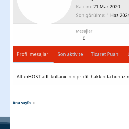
Katılım
21 Mar 2020
Son görülme
1 Haz 202
Mesajlar
0
Profil mesajları
Son aktivite
Ticaret Puanı
AltunHOST adlı kullanıcının profili hakkında henüz 
Ana sayfa