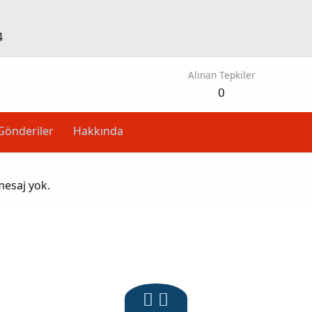
4
Alınan Tepkiler
0
Gönderiler
Hakkında
mesaj yok.