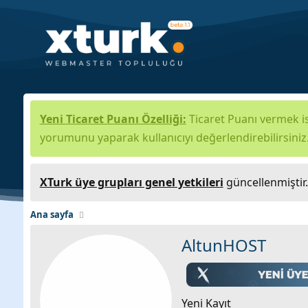
Yeni Ticaret Puanı Özelliği:
Ticaret Puanı vermek is
yorumunu yaparak kullanıcıyı değerlendirebilirsiniz
XTurk üye grupları genel yetkileri
güncellenmiştir
Ana sayfa
AltunHOST
Yeni Kayıt