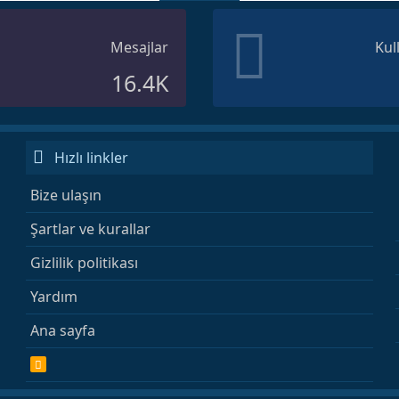
Mesajlar
Kul
16.4K
Hızlı linkler
Bize ulaşın
Şartlar ve kurallar
Gizlilik politikası
Yardım
Ana sayfa
R
S
S