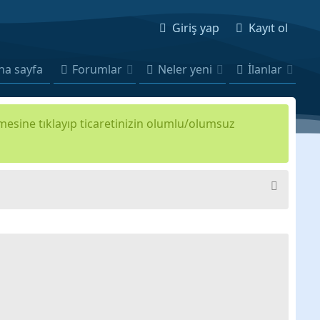
Giriş yap
Kayıt ol
na sayfa
Forumlar
Neler yeni
İlanlar
kmesine tıklayıp ticaretinizin olumlu/olumsuz