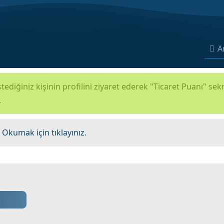
A
tediğiniz kişinin profilini ziyaret ederek "Ticaret Puanı" se
.
.
Okumak için tıklayınız.