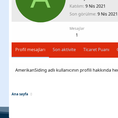
Katılım
9 Nis 2021
Son görülme
9 Nis 2021
Mesajlar
1
Profil mesajları
Son aktivite
Ticaret Puanı
AmerikanSiding adlı kullanıcının profili hakkında h
Ana sayfa