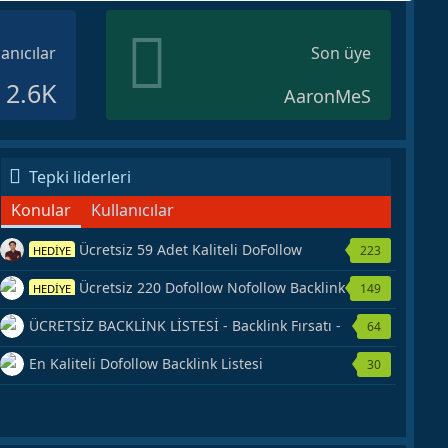
lanıcılar
Son üye
2.6K
AaronMeS
Tepki liderleri
Konular
Kullanıcılar
Ücretsiz 59 Adet Kaliteli DoFollow
223
HEDİYE
Backlink Kaynağı Veriyorum.
Ücretsiz 220 Dofollow Nofollow Backlink
149
HEDİYE
Veriyorum
ÜCRETSİZ BACKLİNK LİSTESİ - Backlink Fırsatı -
64
Hemen Yetiş!
En Kaliteli Dofollow Backlink Listesi
30