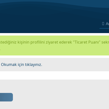
A
tediğiniz kişinin profilini ziyaret ederek "Ticaret Puanı" se
.
.
Okumak için tıklayınız.