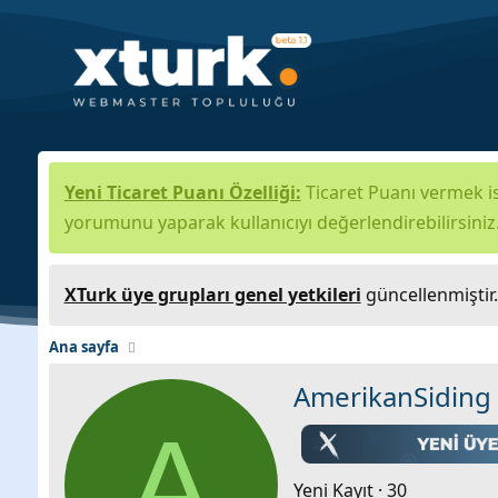
Yeni Ticaret Puanı Özelliği:
Ticaret Puanı vermek is
yorumunu yaparak kullanıcıyı değerlendirebilirsiniz
XTurk üye grupları genel yetkileri
güncellenmiştir
Ana sayfa
AmerikanSiding
A
Yeni Kayıt
·
30