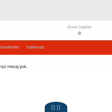
Alınan Tepkiler
0
Gönderiler
Hakkında
enüz mesaj yok.