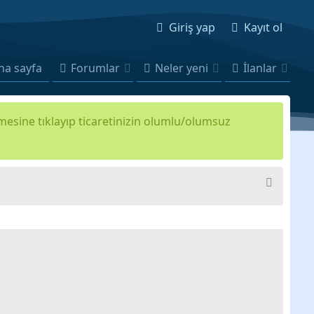
Giriş yap
Kayıt ol
na sayfa
Forumlar
Neler yeni
İlanlar
kmesine tıklayıp ticaretinizin olumlu/olumsuz