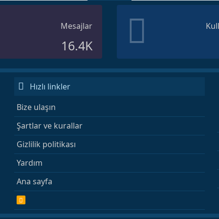
Mesajlar
Kul
16.4K
Hızlı linkler
Bize ulaşın
Şartlar ve kurallar
Gizlilik politikası
Yardım
Ana sayfa
R
S
S