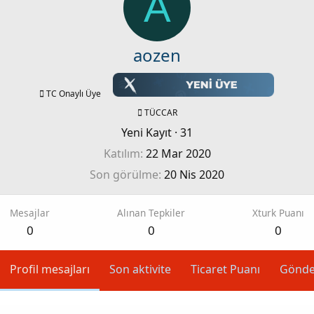
A
aozen
TC Onaylı Üye
TÜCCAR
Yeni Kayıt
·
31
Katılım
22 Mar 2020
Son görülme
20 Nis 2020
Mesajlar
Alınan Tepkiler
Xturk Puanı
0
0
0
Profil mesajları
Son aktivite
Ticaret Puanı
Gönde