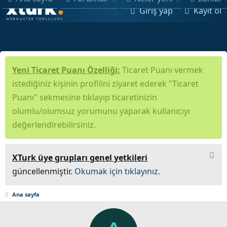
Giriş yap
Kayıt ol
Yeni Ticaret Puanı Özelliği:
Ticaret Puanı vermek
istediğiniz kişinin profilini ziyaret ederek "Ticaret
Puanı" sekmesine tıklayıp ticaretinizin
olumlu/olumsuz yorumunu yaparak kullanıcıyı
değerlendirebilirsiniz.
XTurk üye grupları genel yetkileri
güncellenmiştir.
Okumak için tıklayınız.
Ana sayfa