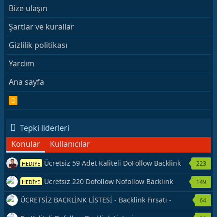
Bize ulaşın
Şartlar ve kurallar
Gizlilik politikası
Yardım
Ana sayfa
R
S
S
Tepki liderleri
Konular
Kullanıcılar
Ücretsiz 59 Adet Kaliteli DoFollow Backlink
223
HEDİYE
Kaynağı Veriyorum.
Ücretsiz 220 Dofollow Nofollow Backlink
149
HEDİYE
Veriyorum
ÜCRETSİZ BACKLİNK LİSTESİ - Backlink Fırsatı -
64
Hemen Yetiş!