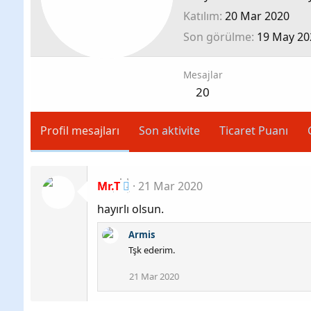
Katılım
20 Mar 2020
Son görülme
19 May 20
Mesajlar
20
Profil mesajları
Son aktivite
Ticaret Puanı
Mr.T
21 Mar 2020
hayırlı olsun.
Armis
Tşk ederim.
21 Mar 2020