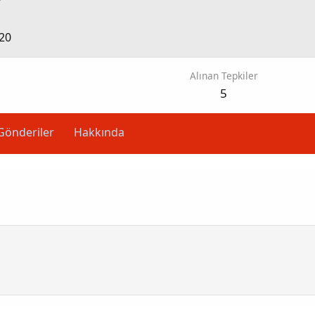
20
Alınan Tepkiler
5
Gönderiler
Hakkında