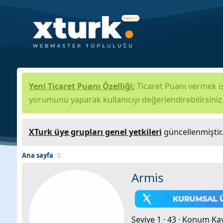
Yeni Ticaret Puanı Özelliği:
Ticaret Puanı vermek is
yorumunu yaparak kullanıcıyı değerlendirebilirsiniz
XTurk üye grupları genel yetkileri
güncellenmiştir
Ana sayfa
Armis
Seviye 1
·
43
·
Konum
Ka