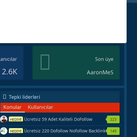
lanıcılar
Son üye
2.6K
AaronMeS
Tepki liderleri
Konular
Kullanıcılar
Ücretsiz 59 Adet Kaliteli DoFollow
223
HEDİYE
Backlink Kaynağı Veriyorum.
Ücretsiz 220 Dofollow Nofollow Backlink
149
HEDİYE