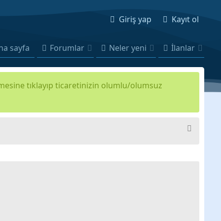
Giriş yap
Kayıt ol
na sayfa
Forumlar
Neler yeni
İlanlar
kmesine tıklayıp ticaretinizin olumlu/olumsuz