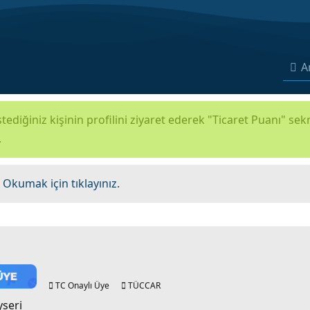
A
tediğiniz kişinin profilini ziyaret ederek "Ticaret Puanı" se
.
.
Okumak için tıklayınız.
TC Onaylı Üye
TÜCCAR
yseri