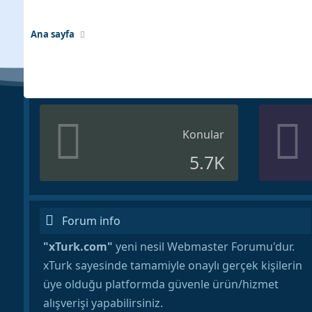
Ana sayfa
Konular
5.7K
Forum info
"xTurk.com"
yeni nesil Webmaster Forumu'dur.
xTurk sayesinde tamamiyle onaylı gerçek kişilerin
üye olduğu platformda güvenle ürün/hizmet
alışverişi yapabilirsiniz.