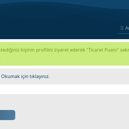
A
tediğiniz kişinin profilini ziyaret ederek "Ticaret Puanı" se
.
.
Okumak için tıklayınız.