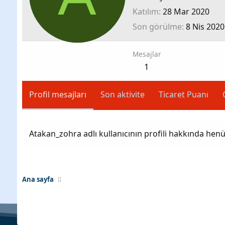
Katılım
28 Mar 2020
Son görülme
8 Nis 2020
Mesajlar
1
Profil mesajları
Son aktivite
Ticaret Puanı
Atakan_zohra adlı kullanıcının profili hakkında hen
Ana sayfa