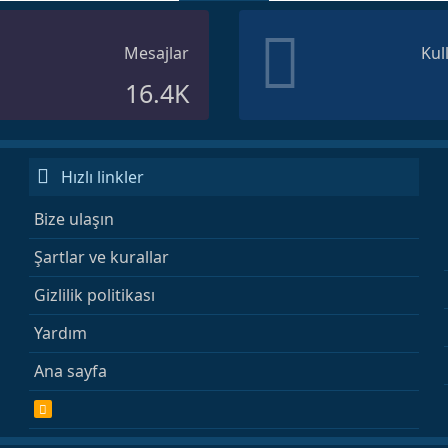
Mesajlar
Kul
16.4K
Hızlı linkler
Bize ulaşın
Şartlar ve kurallar
Gizlilik politikası
Yardım
Ana sayfa
R
S
S