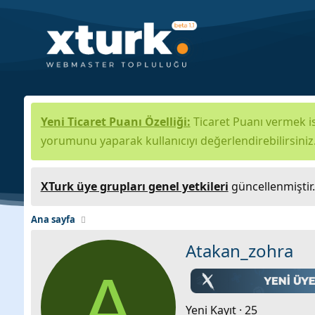
Yeni Ticaret Puanı Özelliği:
Ticaret Puanı vermek is
yorumunu yaparak kullanıcıyı değerlendirebilirsiniz
XTurk üye grupları genel yetkileri
güncellenmiştir
Ana sayfa
Atakan_zohra
A
Yeni Kayıt
·
25