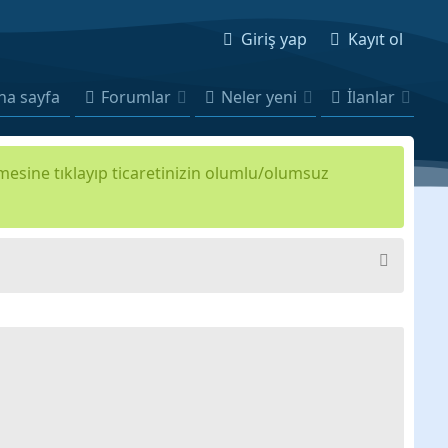
Giriş yap
Kayıt ol
na sayfa
Forumlar
Neler yeni
İlanlar
kmesine tıklayıp ticaretinizin olumlu/olumsuz