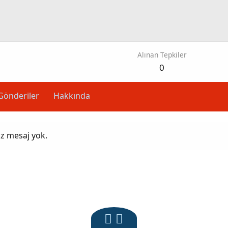
Alınan Tepkiler
0
Gönderiler
Hakkında
üz mesaj yok.