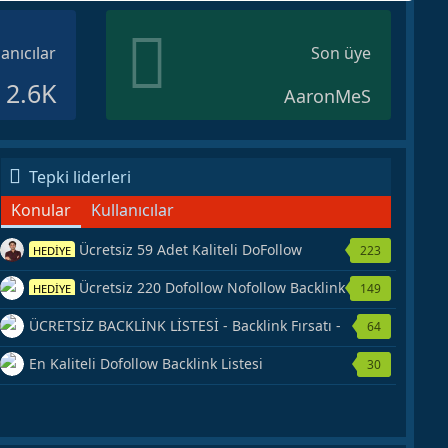
lanıcılar
Son üye
2.6K
AaronMeS
Tepki liderleri
Konular
Kullanıcılar
Ücretsiz 59 Adet Kaliteli DoFollow
223
HEDİYE
Backlink Kaynağı Veriyorum.
Ücretsiz 220 Dofollow Nofollow Backlink
149
HEDİYE
Veriyorum
ÜCRETSİZ BACKLİNK LİSTESİ - Backlink Fırsatı -
64
Hemen Yetiş!
En Kaliteli Dofollow Backlink Listesi
30