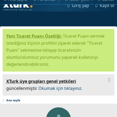
Giriş yap
Kayıt ol
Yeni Ticaret Puanı Özelliği:
Ticaret Puanı vermek
istediğiniz kişinin profilini ziyaret ederek "Ticaret
Puanı" sekmesine tıklayıp ticaretinizin
olumlu/olumsuz yorumunu yaparak kullanıcıyı
değerlendirebilirsiniz.
XTurk üye grupları genel yetkileri
güncellenmiştir.
Okumak için tıklayınız.
Ana sayfa