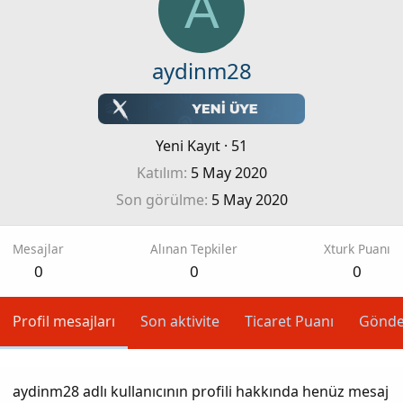
A
aydinm28
Yeni Kayıt
·
51
Katılım
5 May 2020
Son görülme
5 May 2020
Mesajlar
Alınan Tepkiler
Xturk Puanı
0
0
0
Profil mesajları
Son aktivite
Ticaret Puanı
Gönde
aydinm28 adlı kullanıcının profili hakkında henüz mesaj