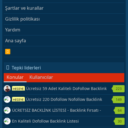
Şartlar ve kurallar
Gizlilik politikası
Yardım
Ana sayfa
R
S
S
Tepki liderleri
Konular
Kullanıcılar
Ücretsiz 59 Adet Kaliteli DoFollow Backlink
223
HEDİYE
Kaynağı Veriyorum.
Ücretsiz 220 Dofollow Nofollow Backlink
149
HEDİYE
Veriyorum
ÜCRETSİZ BACKLİNK LİSTESİ - Backlink Fırsatı -
64
Hemen Yetiş!
En Kaliteli Dofollow Backlink Listesi
30