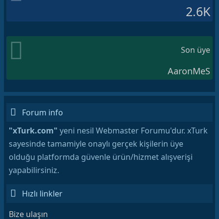
2.6K
Son üye
AaronMeS
Forum info
"xTurk.com"
yeni nesil Webmaster Forumu'dur. xTurk
sayesinde tamamiyle onaylı gerçek kişilerin üye
olduğu platformda güvenle ürün/hizmet alışverişi
yapabilirsiniz.
Hızlı linkler
Bize ulaşın