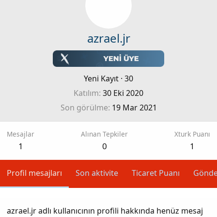
azrael.jr
Yeni Kayıt
·
30
Katılım
30 Eki 2020
Son görülme
19 Mar 2021
Mesajlar
Alınan Tepkiler
Xturk Puanı
1
0
1
Profil mesajları
Son aktivite
Ticaret Puanı
Gönde
azrael.jr adlı kullanıcının profili hakkında henüz mesaj