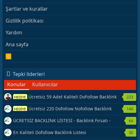
Şartlar ve kurallar
Gizlilik politikası
Yardım
Ana sayfa
R
S
S
Tepki liderleri
Konular
Kullanıcılar
Ücretsiz 59 Adet Kaliteli DoFollow Backlink
223
HEDİYE
Kaynağı Veriyorum.
Ücretsiz 220 Dofollow Nofollow Backlink
149
HEDİYE
Veriyorum
ÜCRETSİZ BACKLİNK LİSTESİ - Backlink Fırsatı -
64
Hemen Yetiş!
En Kaliteli Dofollow Backlink Listesi
30