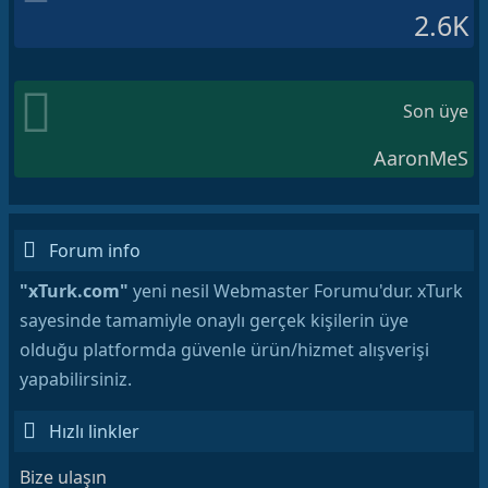
2.6K
Son üye
AaronMeS
Forum info
"xTurk.com"
yeni nesil Webmaster Forumu'dur. xTurk
sayesinde tamamiyle onaylı gerçek kişilerin üye
olduğu platformda güvenle ürün/hizmet alışverişi
yapabilirsiniz.
Hızlı linkler
Bize ulaşın