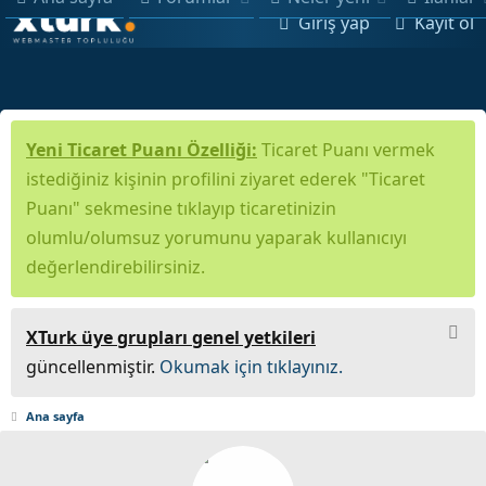
Giriş yap
Kayıt ol
Yeni Ticaret Puanı Özelliği:
Ticaret Puanı vermek
istediğiniz kişinin profilini ziyaret ederek "Ticaret
Puanı" sekmesine tıklayıp ticaretinizin
olumlu/olumsuz yorumunu yaparak kullanıcıyı
değerlendirebilirsiniz.
XTurk üye grupları genel yetkileri
güncellenmiştir.
Okumak için tıklayınız.
Ana sayfa