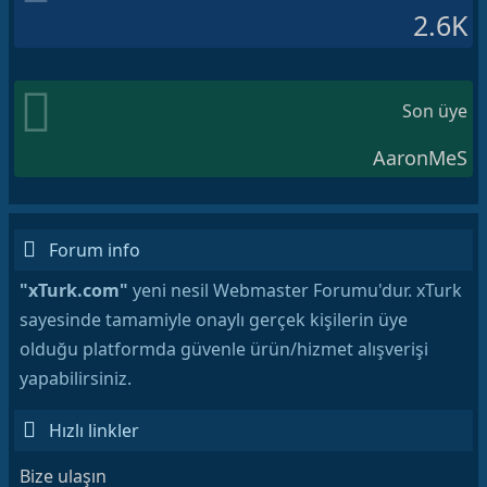
2.6K
Son üye
AaronMeS
Forum info
"xTurk.com"
yeni nesil Webmaster Forumu'dur. xTurk
sayesinde tamamiyle onaylı gerçek kişilerin üye
olduğu platformda güvenle ürün/hizmet alışverişi
yapabilirsiniz.
Hızlı linkler
Bize ulaşın