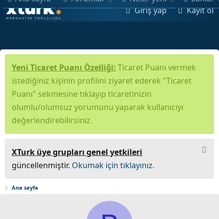
Giriş yap
Kayıt ol
Yeni Ticaret Puanı Özelliği:
Ticaret Puanı vermek
istediğiniz kişinin profilini ziyaret ederek "Ticaret
Puanı" sekmesine tıklayıp ticaretinizin
olumlu/olumsuz yorumunu yaparak kullanıcıyı
değerlendirebilirsiniz.
XTurk üye grupları genel yetkileri
güncellenmiştir.
Okumak için tıklayınız.
Ana sayfa