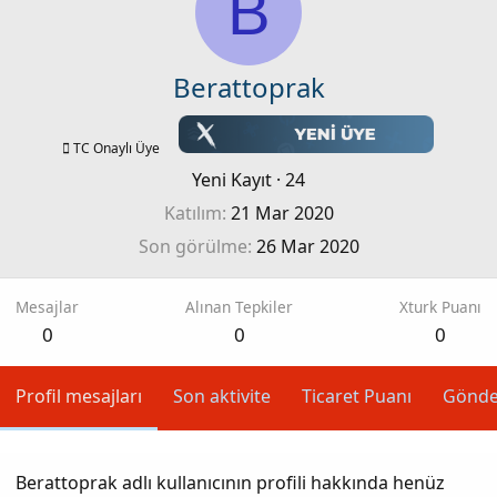
B
Berattoprak
TC Onaylı Üye
Yeni Kayıt
·
24
Katılım
21 Mar 2020
Son görülme
26 Mar 2020
Mesajlar
Alınan Tepkiler
Xturk Puanı
0
0
0
Profil mesajları
Son aktivite
Ticaret Puanı
Gönde
Berattoprak adlı kullanıcının profili hakkında henüz