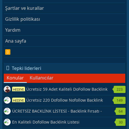
Şartlar ve kurallar
Gizlilik politikası
Yardım
Ana sayfa
R
S
S
Tepki liderleri
Konular
Kullanıcılar
Ücretsiz 59 Adet Kaliteli DoFollow Backlink
223
HEDİYE
Kaynağı Veriyorum.
Ücretsiz 220 Dofollow Nofollow Backlink
149
HEDİYE
Veriyorum
ÜCRETSİZ BACKLİNK LİSTESİ - Backlink Fırsatı -
64
Hemen Yetiş!
En Kaliteli Dofollow Backlink Listesi
30