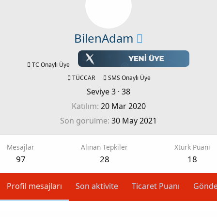
BilenAdam
TC Onaylı Üye
TÜCCAR
SMS Onaylı Üye
Seviye 3
·
38
Katılım
20 Mar 2020
Son görülme
30 May 2021
Mesajlar
Alınan Tepkiler
Xturk Puanı
97
28
18
Profil mesajları
Son aktivite
Ticaret Puanı
Gönde