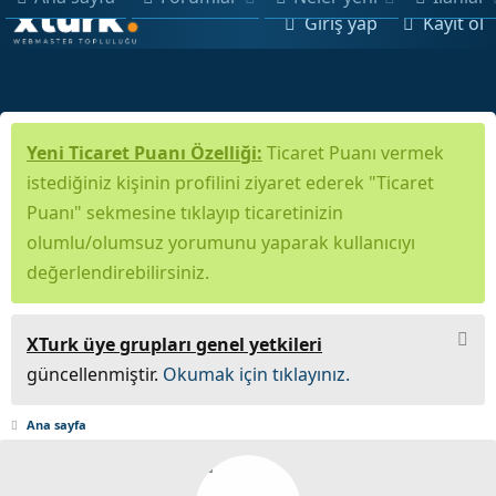
Giriş yap
Kayıt ol
Yeni Ticaret Puanı Özelliği:
Ticaret Puanı vermek
istediğiniz kişinin profilini ziyaret ederek "Ticaret
Puanı" sekmesine tıklayıp ticaretinizin
olumlu/olumsuz yorumunu yaparak kullanıcıyı
değerlendirebilirsiniz.
XTurk üye grupları genel yetkileri
güncellenmiştir.
Okumak için tıklayınız.
Ana sayfa