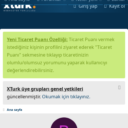
Giriş yap
Kayıt ol
Yeni Ticaret Puanı Özelliği:
Ticaret Puanı vermek
istediğiniz kişinin profilini ziyaret ederek "Ticaret
Puanı" sekmesine tıklayıp ticaretinizin
olumlu/olumsuz yorumunu yaparak kullanıcıyı
değerlendirebilirsiniz.
XTurk üye grupları genel yetkileri
güncellenmiştir.
Okumak için tıklayınız.
Ana sayfa