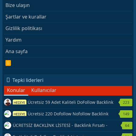
Bize ulaşın
Şartlar ve kurallar
Gizlilik politikası
Yardım
Ana sayfa
R
S
S
Tepki liderleri
Konular
Kullanıcılar
Ücretsiz 59 Adet Kaliteli DoFollow Backlink
223
HEDİYE
Kaynağı Veriyorum.
Ücretsiz 220 Dofollow Nofollow Backlink
149
HEDİYE
Veriyorum
ÜCRETSİZ BACKLİNK LİSTESİ - Backlink Fırsatı -
64
Hemen Yetiş!