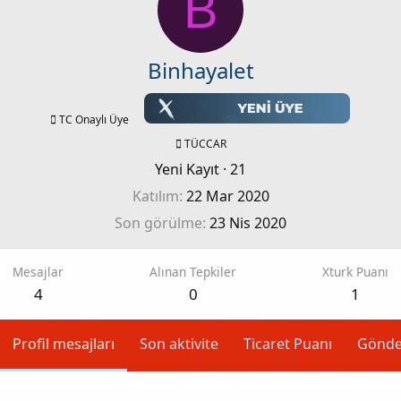
B
Binhayalet
TC Onaylı Üye
TÜCCAR
Yeni Kayıt
·
21
Katılım
22 Mar 2020
Son görülme
23 Nis 2020
Mesajlar
Alınan Tepkiler
Xturk Puanı
4
0
1
Profil mesajları
Son aktivite
Ticaret Puanı
Gönde