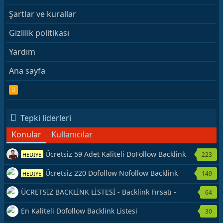
Şartlar ve kurallar
Gizlilik politikası
Yardım
Ana sayfa
R
S
S
Tepki liderleri
Konular
Kullanıcılar
Ücretsiz 59 Adet Kaliteli DoFollow Backlink
223
HEDİYE
Kaynağı Veriyorum.
Ücretsiz 220 Dofollow Nofollow Backlink
149
HEDİYE
Veriyorum
ÜCRETSİZ BACKLİNK LİSTESİ - Backlink Fırsatı -
64
Hemen Yetiş!
En Kaliteli Dofollow Backlink Listesi
30