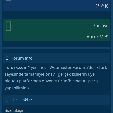
2.6K
Son üye
AaronMeS
Forum info
"xTurk.com"
yeni nesil Webmaster Forumu'dur. xTurk
sayesinde tamamiyle onaylı gerçek kişilerin üye
olduğu platformda güvenle ürün/hizmet alışverişi
yapabilirsiniz.
Hızlı linkler
Bize ulaşın