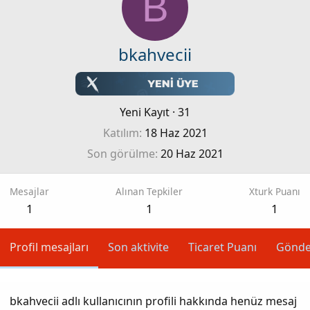
B
bkahvecii
Yeni Kayıt
·
31
Katılım
18 Haz 2021
Son görülme
20 Haz 2021
Mesajlar
Alınan Tepkiler
Xturk Puanı
1
1
1
Profil mesajları
Son aktivite
Ticaret Puanı
Gönde
bkahvecii adlı kullanıcının profili hakkında henüz mesaj