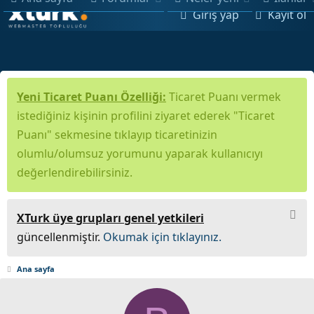
Giriş yap
Kayıt ol
Yeni Ticaret Puanı Özelliği:
Ticaret Puanı vermek
istediğiniz kişinin profilini ziyaret ederek "Ticaret
Puanı" sekmesine tıklayıp ticaretinizin
olumlu/olumsuz yorumunu yaparak kullanıcıyı
değerlendirebilirsiniz.
XTurk üye grupları genel yetkileri
güncellenmiştir.
Okumak için tıklayınız.
Ana sayfa