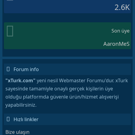
2.6K
Son üye
AaronMeS
Forum info
"xTurk.com"
yeni nesil Webmaster Forumu'dur. xTurk
sayesinde tamamiyle onaylı gerçek kişilerin üye
olduğu platformda güvenle ürün/hizmet alışverişi
yapabilirsiniz.
Hızlı linkler
Bize ulaşın