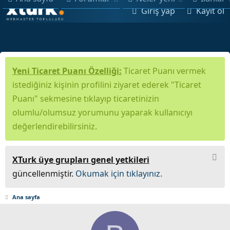
Giriş yap
Kayıt ol
Yeni Ticaret Puanı Özelliği:
Ticaret Puanı vermek
istediğiniz kişinin profilini ziyaret ederek "Ticaret
Puanı" sekmesine tıklayıp ticaretinizin
olumlu/olumsuz yorumunu yaparak kullanıcıyı
değerlendirebilirsiniz.
XTurk üye grupları genel yetkileri
güncellenmiştir.
Okumak için tıklayınız.
Ana sayfa