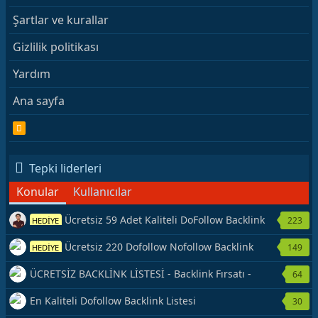
Şartlar ve kurallar
Gizlilik politikası
Yardım
Ana sayfa
R
S
S
Tepki liderleri
Konular
Kullanıcılar
Ücretsiz 59 Adet Kaliteli DoFollow Backlink
223
HEDİYE
Kaynağı Veriyorum.
Ücretsiz 220 Dofollow Nofollow Backlink
149
HEDİYE
Veriyorum
ÜCRETSİZ BACKLİNK LİSTESİ - Backlink Fırsatı -
64
Hemen Yetiş!
En Kaliteli Dofollow Backlink Listesi
30