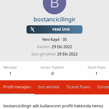
B
bostancicilingir
Yeni Kayıt
·
35
Katılım
29 Eki 2022
Son görülme
29 Eki 2022
Mesajlar
Alınan Tepkiler
Xturk Puanı
1
0
1
Profil mesajları
Son aktivite
Ticaret Puanı
Gönde
bostancicilingir adlı kullanıcının profili hakkında henüz