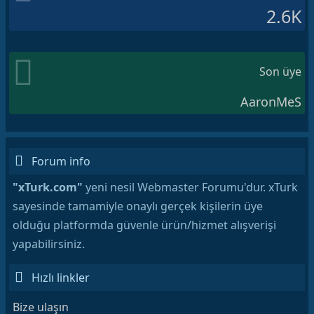
2.6K
Son üye
AaronMeS
Forum info
"xTurk.com"
yeni nesil Webmaster Forumu'dur. xTurk
sayesinde tamamiyle onaylı gerçek kişilerin üye
olduğu platformda güvenle ürün/hizmet alışverişi
yapabilirsiniz.
Hızlı linkler
Bize ulaşın