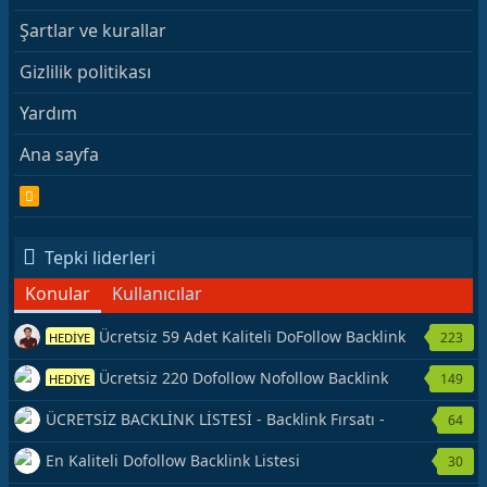
Şartlar ve kurallar
Gizlilik politikası
Yardım
Ana sayfa
R
S
S
Tepki liderleri
Konular
Kullanıcılar
Ücretsiz 59 Adet Kaliteli DoFollow Backlink
223
HEDİYE
Kaynağı Veriyorum.
Ücretsiz 220 Dofollow Nofollow Backlink
149
HEDİYE
Veriyorum
ÜCRETSİZ BACKLİNK LİSTESİ - Backlink Fırsatı -
64
Hemen Yetiş!
En Kaliteli Dofollow Backlink Listesi
30