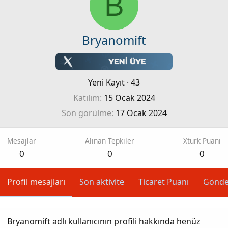
B
Bryanomift
Yeni Kayıt
·
43
Katılım
15 Ocak 2024
Son görülme
17 Ocak 2024
Mesajlar
Alınan Tepkiler
Xturk Puanı
0
0
0
Profil mesajları
Son aktivite
Ticaret Puanı
Gönde
Bryanomift adlı kullanıcının profili hakkında henüz