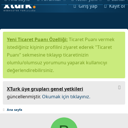
Giriş yap
Kayıt ol
Yeni Ticaret Puanı Özelliği:
Ticaret Puanı vermek
istediğiniz kişinin profilini ziyaret ederek "Ticaret
Puanı" sekmesine tıklayıp ticaretinizin
olumlu/olumsuz yorumunu yaparak kullanıcıyı
değerlendirebilirsiniz.
XTurk üye grupları genel yetkileri
güncellenmiştir.
Okumak için tıklayınız.
Ana sayfa