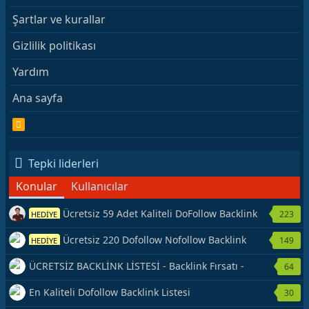
Şartlar ve kurallar
Gizlilik politikası
Yardım
Ana sayfa
R
S
S
Tepki liderleri
Konular
Kullanıcılar
Ücretsiz 59 Adet Kaliteli DoFollow Backlink
223
HEDİYE
Kaynağı Veriyorum.
Ücretsiz 220 Dofollow Nofollow Backlink
149
HEDİYE
Veriyorum
ÜCRETSİZ BACKLİNK LİSTESİ - Backlink Fırsatı -
64
Hemen Yetiş!
En Kaliteli Dofollow Backlink Listesi
30