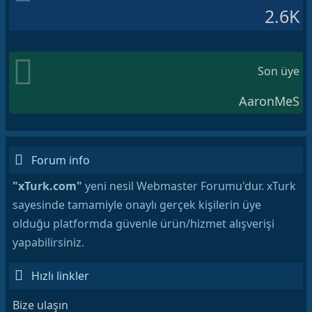
2.6K
Son üye
AaronMeS
Forum info
"xTurk.com"
yeni nesil Webmaster Forumu'dur. xTurk
sayesinde tamamiyle onaylı gerçek kişilerin üye
olduğu platformda güvenle ürün/hizmet alışverişi
yapabilirsiniz.
Hızlı linkler
Bize ulaşın