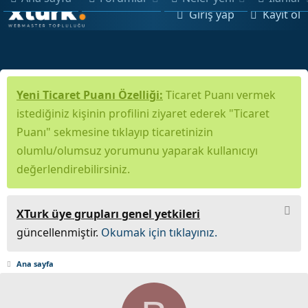
Giriş yap
Kayıt ol
Yeni Ticaret Puanı Özelliği:
Ticaret Puanı vermek
istediğiniz kişinin profilini ziyaret ederek "Ticaret
Puanı" sekmesine tıklayıp ticaretinizin
olumlu/olumsuz yorumunu yaparak kullanıcıyı
değerlendirebilirsiniz.
XTurk üye grupları genel yetkileri
güncellenmiştir.
Okumak için tıklayınız.
Ana sayfa