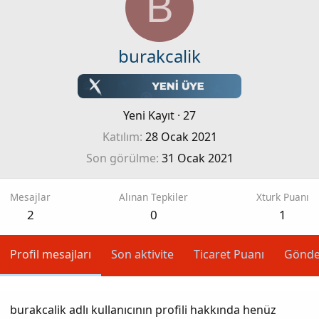
B
burakcalik
Yeni Kayıt
·
27
Katılım
28 Ocak 2021
Son görülme
31 Ocak 2021
Mesajlar
Alınan Tepkiler
Xturk Puanı
2
0
1
Profil mesajları
Son aktivite
Ticaret Puanı
Gönde
burakcalik adlı kullanıcının profili hakkında henüz