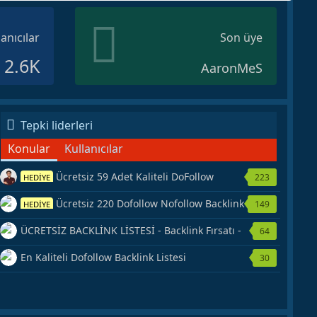
lanıcılar
Son üye
2.6K
AaronMeS
Tepki liderleri
Konular
Kullanıcılar
Ücretsiz 59 Adet Kaliteli DoFollow
223
HEDİYE
Backlink Kaynağı Veriyorum.
Ücretsiz 220 Dofollow Nofollow Backlink
149
HEDİYE
Veriyorum
ÜCRETSİZ BACKLİNK LİSTESİ - Backlink Fırsatı -
64
Hemen Yetiş!
En Kaliteli Dofollow Backlink Listesi
30