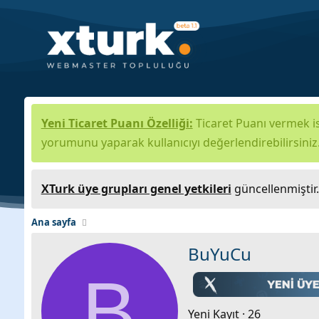
Yeni Ticaret Puanı Özelliği:
Ticaret Puanı vermek is
yorumunu yaparak kullanıcıyı değerlendirebilirsiniz
XTurk üye grupları genel yetkileri
güncellenmiştir
Ana sayfa
BuYuCu
B
Yeni Kayıt
·
26