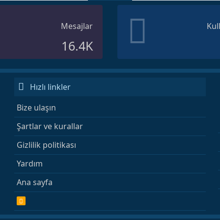
Mesajlar
Kul
16.4K
Hızlı linkler
Bize ulaşın
Şartlar ve kurallar
Gizlilik politikası
Yardım
Ana sayfa
R
S
S