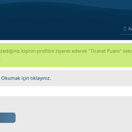
A
tediğiniz kişinin profilini ziyaret ederek "Ticaret Puanı" se
.
.
Okumak için tıklayınız.