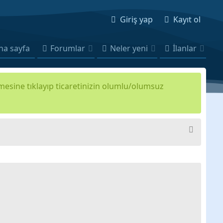
Giriş yap
Kayıt ol
na sayfa
Forumlar
Neler yeni
İlanlar
kmesine tıklayıp ticaretinizin olumlu/olumsuz