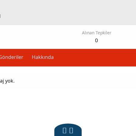
1
Alınan Tepkiler
0
Gönderiler
Hakkında
aj yok.