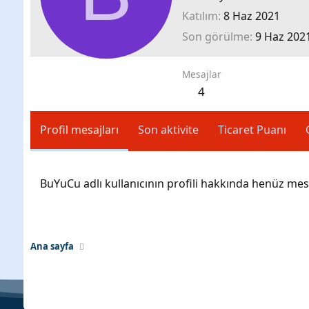
Katılım
8 Haz 2021
Son görülme
9 Haz 202
Mesajlar
4
Profil mesajları
Son aktivite
Ticaret Puanı
BuYuCu adlı kullanıcının profili hakkında henüz mes
Ana sayfa