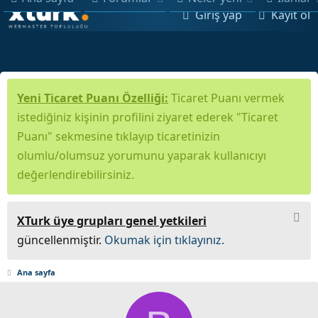
Giriş yap
Kayıt ol
Yeni Ticaret Puanı Özelliği:
Ticaret Puanı vermek
istediğiniz kişinin profilini ziyaret ederek "Ticaret
Puanı" sekmesine tıklayıp ticaretinizin
olumlu/olumsuz yorumunu yaparak kullanıcıyı
değerlendirebilirsiniz.
XTurk üye grupları genel yetkileri
güncellenmiştir.
Okumak için tıklayınız.
Ana sayfa