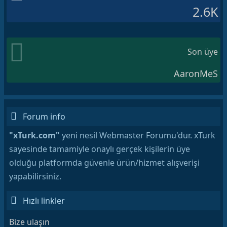
2.6K
Son üye
AaronMeS
Forum info
"xTurk.com"
yeni nesil Webmaster Forumu'dur. xTurk
sayesinde tamamiyle onaylı gerçek kişilerin üye
olduğu platformda güvenle ürün/hizmet alışverişi
yapabilirsiniz.
Hızlı linkler
Bize ulaşın