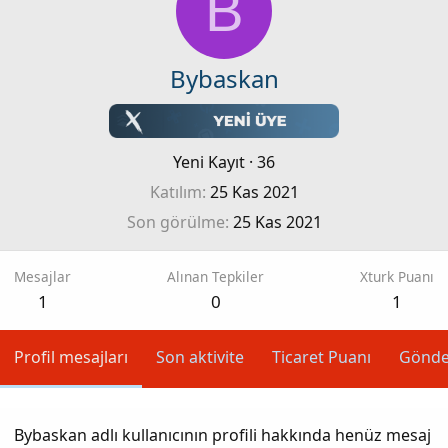
B
Bybaskan
Yeni Kayıt
·
36
Katılım
25 Kas 2021
Son görülme
25 Kas 2021
Mesajlar
Alınan Tepkiler
Xturk Puanı
1
0
1
Profil mesajları
Son aktivite
Ticaret Puanı
Gönde
Bybaskan adlı kullanıcının profili hakkında henüz mesaj