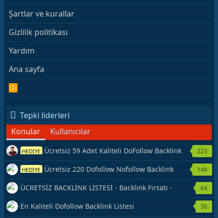
Şartlar ve kurallar
Gizlilik politikası
Yardım
Ana sayfa
R
S
S
Tepki liderleri
Konular
Kullanıcılar
Ücretsiz 59 Adet Kaliteli DoFollow Backlink
223
HEDİYE
Kaynağı Veriyorum.
Ücretsiz 220 Dofollow Nofollow Backlink
149
HEDİYE
Veriyorum
ÜCRETSİZ BACKLİNK LİSTESİ - Backlink Fırsatı -
64
Hemen Yetiş!
En Kaliteli Dofollow Backlink Listesi
30