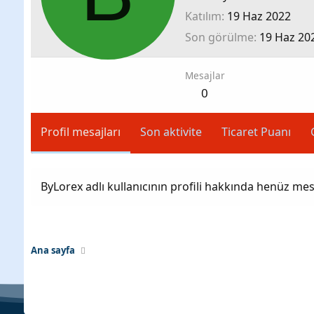
Katılım
19 Haz 2022
Son görülme
19 Haz 20
Mesajlar
0
Profil mesajları
Son aktivite
Ticaret Puanı
ByLorex adlı kullanıcının profili hakkında henüz mes
Ana sayfa