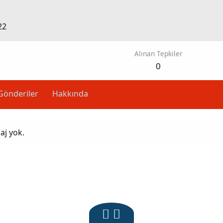
22
Alınan Tepkiler
0
Gönderiler
Hakkında
aj yok.