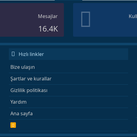
Mesajlar
Kul
16.4K
Hızlı linkler
Bize ulaşın
Şartlar ve kurallar
Gizlilik politikası
Yardım
Ana sayfa
R
S
S