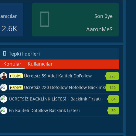
lanıcılar
Son üye
2.6K
AaronMeS
Tepki liderleri
Konular
Kullanıcılar
Ücretsiz 59 Adet Kaliteli DoFollow
223
HEDİYE
Backlink Kaynağı Veriyorum.
Ücretsiz 220 Dofollow Nofollow Backlink
149
HEDİYE
Veriyorum
ÜCRETSİZ BACKLİNK LİSTESİ - Backlink Fırsatı -
64
Hemen Yetiş!
En Kaliteli Dofollow Backlink Listesi
30