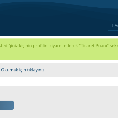
A
tediğiniz kişinin profilini ziyaret ederek "Ticaret Puanı" se
.
.
Okumak için tıklayınız.