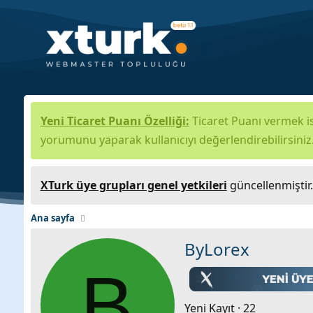
Yeni Ticaret Puanı Özelliği:
Ticaret Puanı vermek is
yorumunu yaparak kullanıcıyı değerlendirebilirsiniz
XTurk üye grupları genel yetkileri
güncellenmiştir
Ana sayfa
ByLorex
B
Yeni Kayıt
·
22