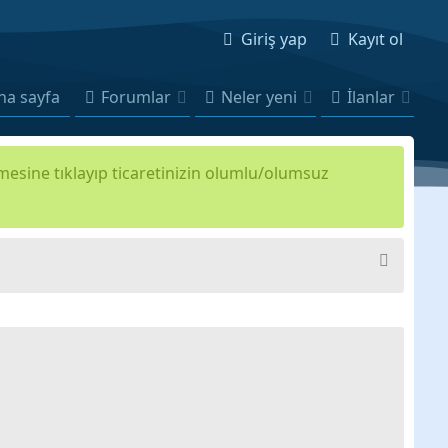
Giriş yap
Kayıt ol
na sayfa
Forumlar
Neler yeni
İlanlar
kmesine tıklayıp ticaretinizin olumlu/olumsuz