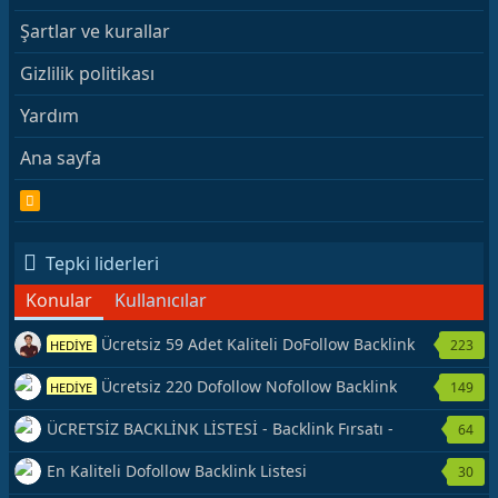
Şartlar ve kurallar
Gizlilik politikası
Yardım
Ana sayfa
R
S
S
Tepki liderleri
Konular
Kullanıcılar
Ücretsiz 59 Adet Kaliteli DoFollow Backlink
223
HEDİYE
Kaynağı Veriyorum.
Ücretsiz 220 Dofollow Nofollow Backlink
149
HEDİYE
Veriyorum
ÜCRETSİZ BACKLİNK LİSTESİ - Backlink Fırsatı -
64
Hemen Yetiş!
En Kaliteli Dofollow Backlink Listesi
30