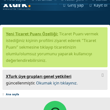
Giriş yap
Kayıt ol
Yeni Ticaret Puanı Özelliği:
Ticaret Puanı vermek
istediğiniz kişinin profilini ziyaret ederek "Ticaret
Puanı" sekmesine tıklayıp ticaretinizin
olumlu/olumsuz yorumunu yaparak kullanıcıyı
değerlendirebilirsiniz.
XTurk üye grupları genel yetkileri
güncellenmiştir.
Okumak için tıklayınız.
Ana sayfa