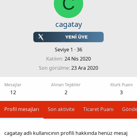
C
cagatay
Seviye 1
·
36
Katılım
24 Nis 2020
Son görülme
23 Ara 2020
Mesajlar
Alınan Tepkiler
Xturk Puanı
12
2
3
Profil mesajları
Son aktivite
Ticaret Puanı
Gönde
cagatay adlı kullanıcının profili hakkında henüz mesaj