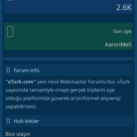
2.6K
Son üye
AaronMeS
Forum info
"xTurk.com"
yeni nesil Webmaster Forumu'dur. xTurk
sayesinde tamamiyle onaylı gerçek kişilerin üye
olduğu platformda güvenle ürün/hizmet alışverişi
yapabilirsiniz.
Hızlı linkler
Bize ulaşın