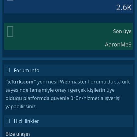
2.6K
Son üye
AaronMeS
Forum info
"xTurk.com"
yeni nesil Webmaster Forumu'dur. xTurk
sayesinde tamamiyle onaylı gerçek kişilerin üye
olduğu platformda güvenle ürün/hizmet alışverişi
yapabilirsiniz.
Hızlı linkler
Bize ulaşın