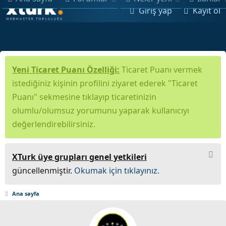
Giriş yap
Kayıt ol
Yeni Ticaret Puanı Özelliği:
Ticaret Puanı vermek
istediğiniz kişinin profilini ziyaret ederek "Ticaret
Puanı" sekmesine tıklayıp ticaretinizin
olumlu/olumsuz yorumunu yaparak kullanıcıyı
değerlendirebilirsiniz.
XTurk üye grupları genel yetkileri
güncellenmiştir.
Okumak için tıklayınız.
Ana sayfa