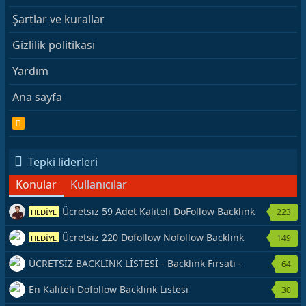
Şartlar ve kurallar
Gizlilik politikası
Yardım
Ana sayfa
R
S
S
Tepki liderleri
Konular
Kullanıcılar
Ücretsiz 59 Adet Kaliteli DoFollow Backlink
223
HEDİYE
Kaynağı Veriyorum.
Ücretsiz 220 Dofollow Nofollow Backlink
149
HEDİYE
Veriyorum
ÜCRETSİZ BACKLİNK LİSTESİ - Backlink Fırsatı -
64
Hemen Yetiş!
En Kaliteli Dofollow Backlink Listesi
30