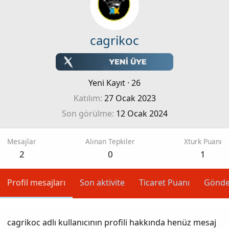
cagrikoc
Yeni Kayıt
·
26
Katılım
27 Ocak 2023
Son görülme
12 Ocak 2024
Mesajlar
Alınan Tepkiler
Xturk Puanı
2
0
1
Profil mesajları
Son aktivite
Ticaret Puanı
Gönde
cagrikoc adlı kullanıcının profili hakkında henüz mesaj