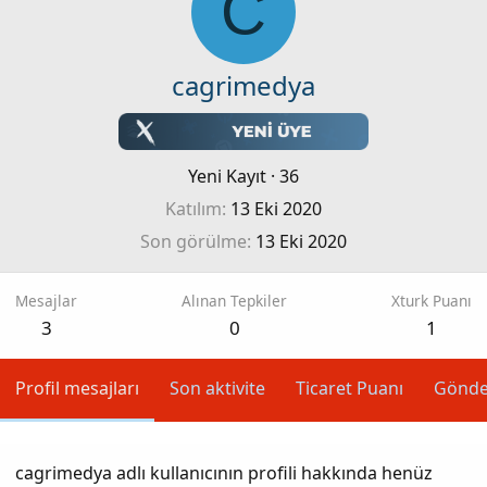
C
cagrimedya
Yeni Kayıt
·
36
Katılım
13 Eki 2020
Son görülme
13 Eki 2020
Mesajlar
Alınan Tepkiler
Xturk Puanı
3
0
1
Profil mesajları
Son aktivite
Ticaret Puanı
Gönde
cagrimedya adlı kullanıcının profili hakkında henüz