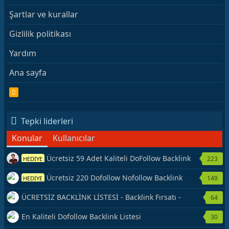
Şartlar ve kurallar
Gizlilik politikası
Yardım
Ana sayfa
R
S
S
Tepki liderleri
Konular
Kullanıcılar
Ücretsiz 59 Adet Kaliteli DoFollow Backlink
223
HEDİYE
Kaynağı Veriyorum.
Ücretsiz 220 Dofollow Nofollow Backlink
149
HEDİYE
Veriyorum
ÜCRETSİZ BACKLİNK LİSTESİ - Backlink Fırsatı -
64
Hemen Yetiş!
En Kaliteli Dofollow Backlink Listesi
30