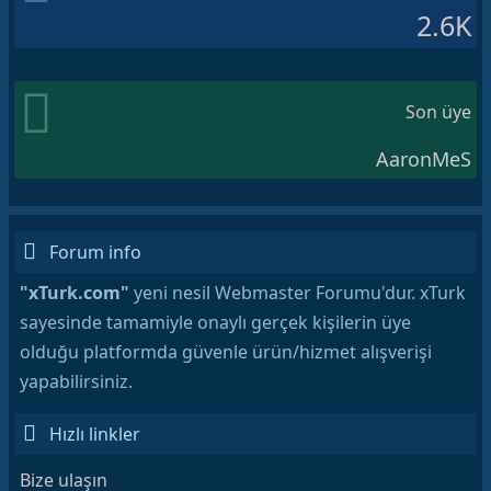
2.6K
Son üye
AaronMeS
Forum info
"xTurk.com"
yeni nesil Webmaster Forumu'dur. xTurk
sayesinde tamamiyle onaylı gerçek kişilerin üye
olduğu platformda güvenle ürün/hizmet alışverişi
yapabilirsiniz.
Hızlı linkler
Bize ulaşın