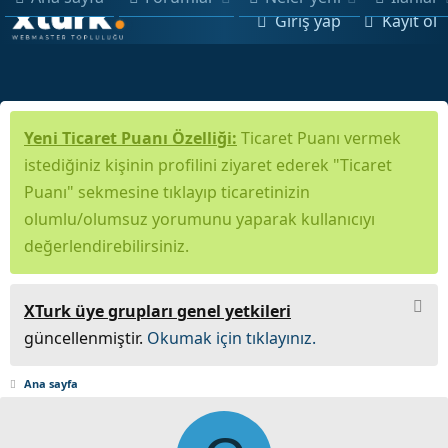
Giriş yap
Kayıt ol
Yeni Ticaret Puanı Özelliği:
Ticaret Puanı vermek
istediğiniz kişinin profilini ziyaret ederek "Ticaret
Puanı" sekmesine tıklayıp ticaretinizin
olumlu/olumsuz yorumunu yaparak kullanıcıyı
değerlendirebilirsiniz.
XTurk üye grupları genel yetkileri
güncellenmiştir.
Okumak için tıklayınız.
Ana sayfa