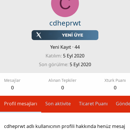
C
cdheprwt
Yeni Kayıt
·
44
Katılım
5 Eyl 2020
Son görülme
5 Eyl 2020
Mesajlar
Alınan Tepkiler
Xturk Puanı
0
0
0
Profil mesajları
Son aktivite
Ticaret Puanı
Gönde
cdheprwt adlı kullanıcının profili hakkında henüz mesaj