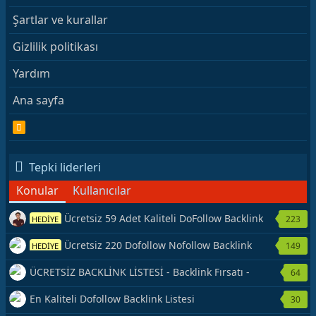
Şartlar ve kurallar
Gizlilik politikası
Yardım
Ana sayfa
R
S
S
Tepki liderleri
Konular
Kullanıcılar
Ücretsiz 59 Adet Kaliteli DoFollow Backlink
223
HEDİYE
Kaynağı Veriyorum.
Ücretsiz 220 Dofollow Nofollow Backlink
149
HEDİYE
Veriyorum
ÜCRETSİZ BACKLİNK LİSTESİ - Backlink Fırsatı -
64
Hemen Yetiş!
En Kaliteli Dofollow Backlink Listesi
30