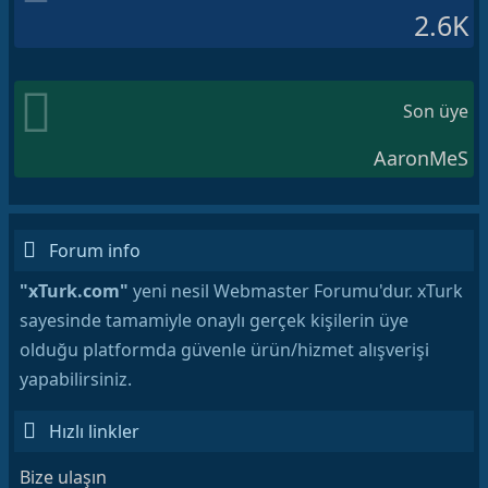
2.6K
Son üye
AaronMeS
Forum info
"xTurk.com"
yeni nesil Webmaster Forumu'dur. xTurk
sayesinde tamamiyle onaylı gerçek kişilerin üye
olduğu platformda güvenle ürün/hizmet alışverişi
yapabilirsiniz.
Hızlı linkler
Bize ulaşın