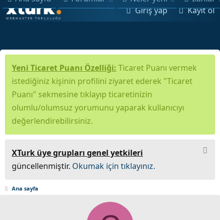
Giriş yap
Kayıt ol
Yeni Ticaret Puanı Özelliği:
Ticaret Puanı vermek
istediğiniz kişinin profilini ziyaret ederek "Ticaret
Puanı" sekmesine tıklayıp ticaretinizin
olumlu/olumsuz yorumunu yaparak kullanıcıyı
değerlendirebilirsiniz.
XTurk üye grupları genel yetkileri
güncellenmiştir.
Okumak için tıklayınız.
Ana sayfa