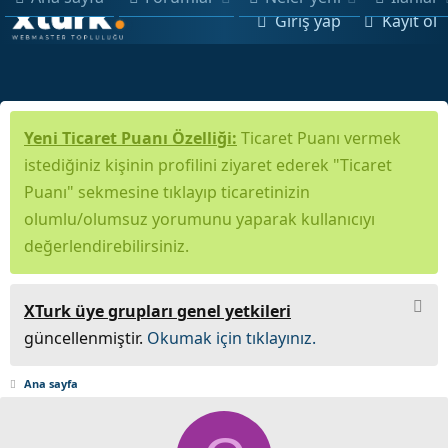
Giriş yap
Kayıt ol
Yeni Ticaret Puanı Özelliği:
Ticaret Puanı vermek
istediğiniz kişinin profilini ziyaret ederek "Ticaret
Puanı" sekmesine tıklayıp ticaretinizin
olumlu/olumsuz yorumunu yaparak kullanıcıyı
değerlendirebilirsiniz.
XTurk üye grupları genel yetkileri
güncellenmiştir.
Okumak için tıklayınız.
Ana sayfa