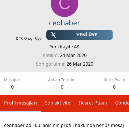
C
ceohaber
TC Onaylı Üye
Yeni Kayıt
·
48
Katılım
24 Mar 2020
Son görülme
26 Mar 2020
Mesajlar
Alınan Tepkiler
Xturk Puanı
0
0
0
Profil mesajları
Son aktivite
Ticaret Puanı
Gönde
ceohaber adlı kullanıcının profili hakkında henüz mesaj