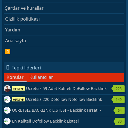
Şartlar ve kurallar
Gizlilik politikası
Yardım
Ana sayfa
R
S
S
Tepki liderleri
Konular
Kullanıcılar
Ücretsiz 59 Adet Kaliteli DoFollow Backlink
223
HEDİYE
Kaynağı Veriyorum.
Ücretsiz 220 Dofollow Nofollow Backlink
149
HEDİYE
Veriyorum
ÜCRETSİZ BACKLİNK LİSTESİ - Backlink Fırsatı -
64
Hemen Yetiş!
En Kaliteli Dofollow Backlink Listesi
30