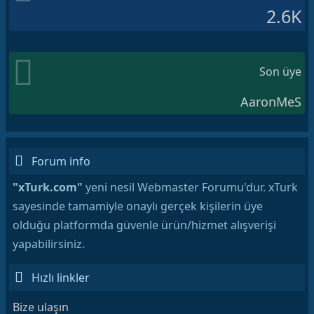
2.6K
Son üye
AaronMeS
Forum info
"xTurk.com"
yeni nesil Webmaster Forumu'dur. xTurk
sayesinde tamamiyle onaylı gerçek kişilerin üye
olduğu platformda güvenle ürün/hizmet alışverişi
yapabilirsiniz.
Hızlı linkler
Bize ulaşın