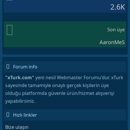
2.6K
Son üye
AaronMeS
Forum info
"xTurk.com"
yeni nesil Webmaster Forumu'dur. xTurk
sayesinde tamamiyle onaylı gerçek kişilerin üye
olduğu platformda güvenle ürün/hizmet alışverişi
yapabilirsiniz.
Hızlı linkler
Bize ulaşın