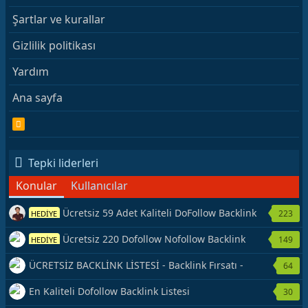
Şartlar ve kurallar
Gizlilik politikası
Yardım
Ana sayfa
R
S
S
Tepki liderleri
Konular
Kullanıcılar
Ücretsiz 59 Adet Kaliteli DoFollow Backlink
223
HEDİYE
Kaynağı Veriyorum.
Ücretsiz 220 Dofollow Nofollow Backlink
149
HEDİYE
Veriyorum
ÜCRETSİZ BACKLİNK LİSTESİ - Backlink Fırsatı -
64
Hemen Yetiş!
En Kaliteli Dofollow Backlink Listesi
30