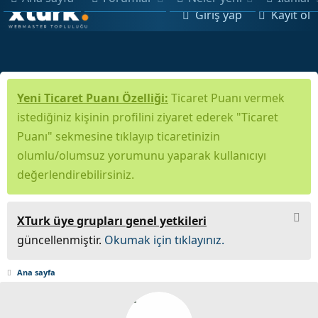
Giriş yap
Kayıt ol
Yeni Ticaret Puanı Özelliği:
Ticaret Puanı vermek
istediğiniz kişinin profilini ziyaret ederek "Ticaret
Puanı" sekmesine tıklayıp ticaretinizin
olumlu/olumsuz yorumunu yaparak kullanıcıyı
değerlendirebilirsiniz.
XTurk üye grupları genel yetkileri
güncellenmiştir.
Okumak için tıklayınız.
Ana sayfa