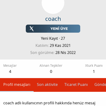
coach
Yeni Kayıt
·
27
Katılım
29 Kas 2021
Son görülme
28 Nis 2022
Mesajlar
Alınan Tepkiler
Xturk Puanı
4
0
1
Profil mesajları
Son aktivite
Ticaret Puanı
Gönde
coach adlı kullanıcının profili hakkında henüz mesaj