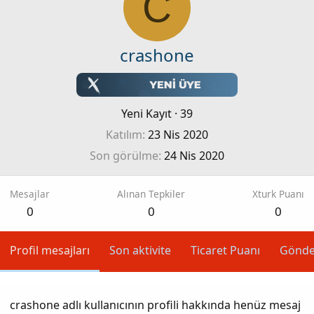
C
crashone
Yeni Kayıt
·
39
Katılım
23 Nis 2020
Son görülme
24 Nis 2020
Mesajlar
Alınan Tepkiler
Xturk Puanı
0
0
0
Profil mesajları
Son aktivite
Ticaret Puanı
Gönde
crashone adlı kullanıcının profili hakkında henüz mesaj