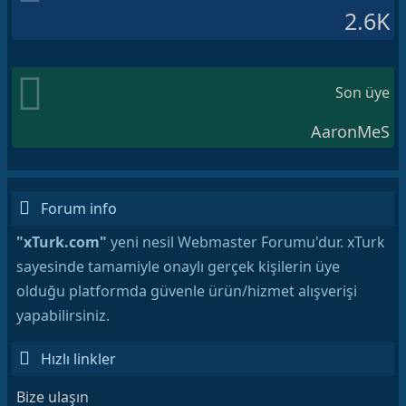
2.6K
Son üye
AaronMeS
Forum info
"xTurk.com"
yeni nesil Webmaster Forumu'dur. xTurk
sayesinde tamamiyle onaylı gerçek kişilerin üye
olduğu platformda güvenle ürün/hizmet alışverişi
yapabilirsiniz.
Hızlı linkler
Bize ulaşın