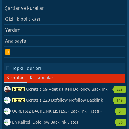
Şartlar ve kurallar
Gizlilik politikası
Yardım
Ana sayfa
R
S
S
Tepki liderleri
Konular
Kullanıcılar
Ücretsiz 59 Adet Kaliteli DoFollow Backlink
223
HEDİYE
Kaynağı Veriyorum.
Ücretsiz 220 Dofollow Nofollow Backlink
149
HEDİYE
Veriyorum
ÜCRETSİZ BACKLİNK LİSTESİ - Backlink Fırsatı -
64
Hemen Yetiş!
En Kaliteli Dofollow Backlink Listesi
30