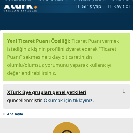
Giriş yap
Kayıt ol
Yeni Ticaret Puanı Özelliği:
Ticaret Puanı vermek
istediğiniz kişinin profilini ziyaret ederek "Ticaret
Puanı" sekmesine tıklayıp ticaretinizin
olumlu/olumsuz yorumunu yaparak kullanıcıyı
değerlendirebilirsiniz.
XTurk üye grupları genel yetkileri
güncellenmiştir.
Okumak için tıklayınız.
Ana sayfa