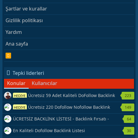
Şartlar ve kurallar
Gizlilik politikası
Yardım
Ana sayfa
R
S
S
Tepki liderleri
Konular
Kullanıcılar
Ücretsiz 59 Adet Kaliteli DoFollow Backlink
223
HEDİYE
Kaynağı Veriyorum.
Ücretsiz 220 Dofollow Nofollow Backlink
149
HEDİYE
Veriyorum
ÜCRETSİZ BACKLİNK LİSTESİ - Backlink Fırsatı -
64
Hemen Yetiş!
En Kaliteli Dofollow Backlink Listesi
30