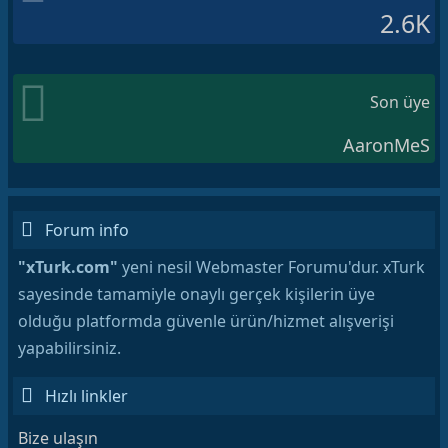
2.6K
Son üye
AaronMeS
Forum info
"xTurk.com"
yeni nesil Webmaster Forumu'dur. xTurk
sayesinde tamamiyle onaylı gerçek kişilerin üye
olduğu platformda güvenle ürün/hizmet alışverişi
yapabilirsiniz.
Hızlı linkler
Bize ulaşın