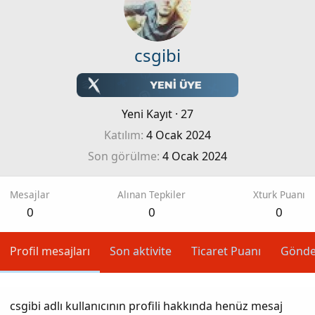
csgibi
Yeni Kayıt
·
27
Katılım
4 Ocak 2024
Son görülme
4 Ocak 2024
Mesajlar
Alınan Tepkiler
Xturk Puanı
0
0
0
Profil mesajları
Son aktivite
Ticaret Puanı
Gönde
csgibi adlı kullanıcının profili hakkında henüz mesaj