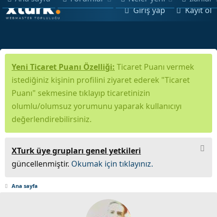
Giriş yap
Kayıt ol
Yeni Ticaret Puanı Özelliği:
Ticaret Puanı vermek
istediğiniz kişinin profilini ziyaret ederek "Ticaret
Puanı" sekmesine tıklayıp ticaretinizin
olumlu/olumsuz yorumunu yaparak kullanıcıyı
değerlendirebilirsiniz.
XTurk üye grupları genel yetkileri
güncellenmiştir.
Okumak için tıklayınız.
Ana sayfa