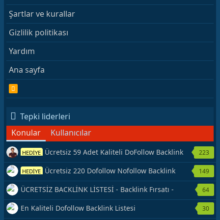
Şartlar ve kurallar
Gizlilik politikası
Yardım
Ana sayfa
R
S
S
Tepki liderleri
Konular
Kullanıcılar
Ücretsiz 59 Adet Kaliteli DoFollow Backlink
223
HEDİYE
Kaynağı Veriyorum.
Ücretsiz 220 Dofollow Nofollow Backlink
149
HEDİYE
Veriyorum
ÜCRETSİZ BACKLİNK LİSTESİ - Backlink Fırsatı -
64
Hemen Yetiş!
En Kaliteli Dofollow Backlink Listesi
30