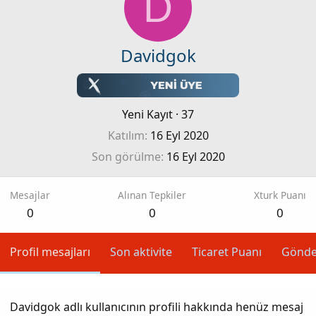
D
Davidgok
Yeni Kayıt
·
37
Katılım
16 Eyl 2020
Son görülme
16 Eyl 2020
Mesajlar
Alınan Tepkiler
Xturk Puanı
0
0
0
Profil mesajları
Son aktivite
Ticaret Puanı
Gönde
Davidgok adlı kullanıcının profili hakkında henüz mesaj