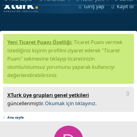
Giriş yap
Kayıt ol
Yeni Ticaret Puanı Özelliği:
Ticaret Puanı vermek
istediğiniz kişinin profilini ziyaret ederek "Ticaret
Puanı" sekmesine tıklayıp ticaretinizin
olumlu/olumsuz yorumunu yaparak kullanıcıyı
değerlendirebilirsiniz.
XTurk üye grupları genel yetkileri
güncellenmiştir.
Okumak için tıklayınız.
Ana sayfa