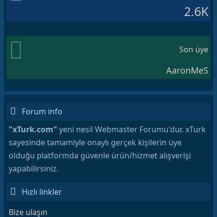
2.6K
Son üye
AaronMeS
Forum info
"xTurk.com"
yeni nesil Webmaster Forumu'dur. xTurk
sayesinde tamamiyle onaylı gerçek kişilerin üye
olduğu platformda güvenle ürün/hizmet alışverişi
yapabilirsiniz.
Hızlı linkler
Bize ulaşın