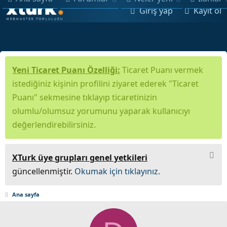
Giriş yap
Kayıt ol
Yeni Ticaret Puanı Özelliği:
Ticaret Puanı vermek
istediğiniz kişinin profilini ziyaret ederek "Ticaret
Puanı" sekmesine tıklayıp ticaretinizin
olumlu/olumsuz yorumunu yaparak kullanıcıyı
değerlendirebilirsiniz.
XTurk üye grupları genel yetkileri
güncellenmiştir.
Okumak için tıklayınız.
Ana sayfa