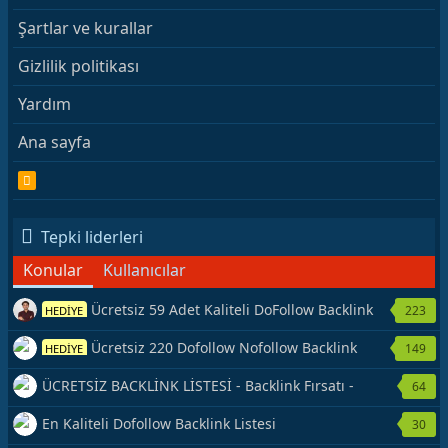
Şartlar ve kurallar
Gizlilik politikası
Yardım
Ana sayfa
R
S
S
Tepki liderleri
Konular
Kullanıcılar
Ücretsiz 59 Adet Kaliteli DoFollow Backlink
223
HEDİYE
Kaynağı Veriyorum.
Ücretsiz 220 Dofollow Nofollow Backlink
149
HEDİYE
Veriyorum
ÜCRETSİZ BACKLİNK LİSTESİ - Backlink Fırsatı -
64
Hemen Yetiş!
En Kaliteli Dofollow Backlink Listesi
30