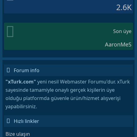
2.6K
Son üye
AaronMeS
Forum info
"xTurk.com"
yeni nesil Webmaster Forumu'dur. xTurk
sayesinde tamamiyle onaylı gerçek kişilerin üye
olduğu platformda güvenle ürün/hizmet alışverişi
yapabilirsiniz.
Hızlı linkler
Bize ulaşın