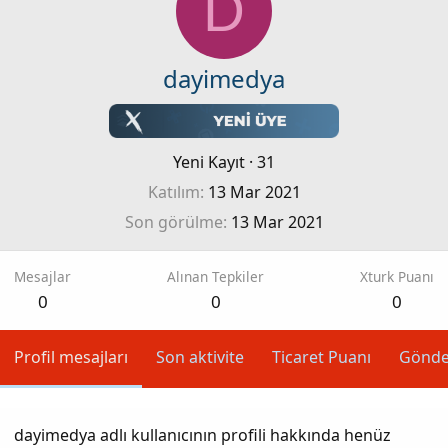
D
dayimedya
Yeni Kayıt
·
31
Katılım
13 Mar 2021
Son görülme
13 Mar 2021
Mesajlar
Alınan Tepkiler
Xturk Puanı
0
0
0
Profil mesajları
Son aktivite
Ticaret Puanı
Gönde
dayimedya adlı kullanıcının profili hakkında henüz