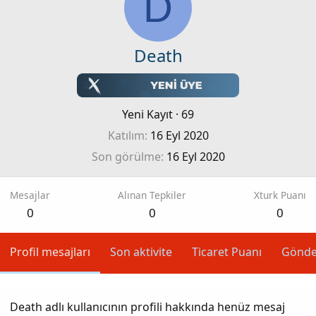
D
Death
Yeni Kayıt
·
69
Katılım
16 Eyl 2020
Son görülme
16 Eyl 2020
Mesajlar
Alınan Tepkiler
Xturk Puanı
0
0
0
Profil mesajları
Son aktivite
Ticaret Puanı
Gönde
Death adlı kullanıcının profili hakkında henüz mesaj