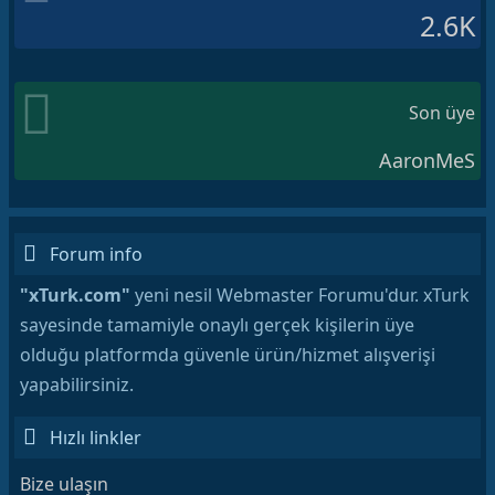
2.6K
Son üye
AaronMeS
Forum info
"xTurk.com"
yeni nesil Webmaster Forumu'dur. xTurk
sayesinde tamamiyle onaylı gerçek kişilerin üye
olduğu platformda güvenle ürün/hizmet alışverişi
yapabilirsiniz.
Hızlı linkler
Bize ulaşın