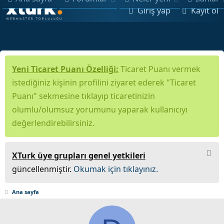
Giriş yap
Kayıt ol
Yeni Ticaret Puanı Özelliği:
Ticaret Puanı vermek
istediğiniz kişinin profilini ziyaret ederek "Ticaret
Puanı" sekmesine tıklayıp ticaretinizin
olumlu/olumsuz yorumunu yaparak kullanıcıyı
değerlendirebilirsiniz.
XTurk üye grupları genel yetkileri
güncellenmiştir.
Okumak için tıklayınız.
Ana sayfa