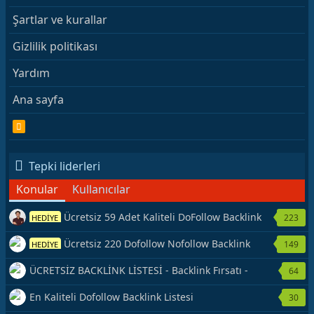
Şartlar ve kurallar
Gizlilik politikası
Yardım
Ana sayfa
R
S
S
Tepki liderleri
Konular
Kullanıcılar
Ücretsiz 59 Adet Kaliteli DoFollow Backlink
223
HEDİYE
Kaynağı Veriyorum.
Ücretsiz 220 Dofollow Nofollow Backlink
149
HEDİYE
Veriyorum
ÜCRETSİZ BACKLİNK LİSTESİ - Backlink Fırsatı -
64
Hemen Yetiş!
En Kaliteli Dofollow Backlink Listesi
30