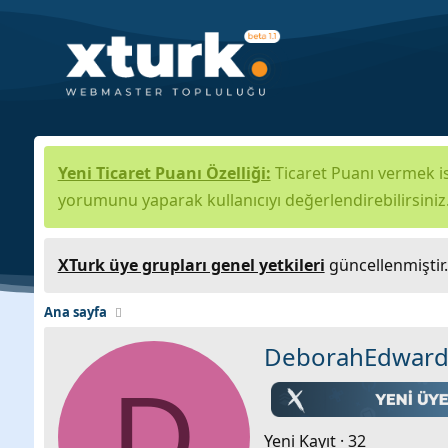
Yeni Ticaret Puanı Özelliği:
Ticaret Puanı vermek is
yorumunu yaparak kullanıcıyı değerlendirebilirsiniz
XTurk üye grupları genel yetkileri
güncellenmiştir
Ana sayfa
DeborahEdward
D
Yeni Kayıt
·
32