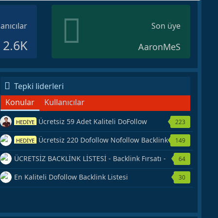
lanıcılar
Son üye
2.6K
AaronMeS
Tepki liderleri
Konular
Kullanıcılar
Ücretsiz 59 Adet Kaliteli DoFollow
223
HEDİYE
Backlink Kaynağı Veriyorum.
Ücretsiz 220 Dofollow Nofollow Backlink
149
HEDİYE
Veriyorum
ÜCRETSİZ BACKLİNK LİSTESİ - Backlink Fırsatı -
64
Hemen Yetiş!
En Kaliteli Dofollow Backlink Listesi
30