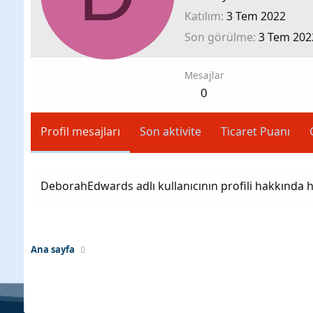
Katılım
3 Tem 2022
Son görülme
3 Tem 202
Mesajlar
0
Profil mesajları
Son aktivite
Ticaret Puanı
DeborahEdwards adlı kullanıcının profili hakkında 
Ana sayfa