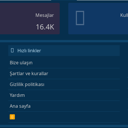
Mesajlar
Kul
16.4K
Hızlı linkler
Bize ulaşın
Şartlar ve kurallar
Gizlilik politikası
Yardım
Ana sayfa
R
S
S