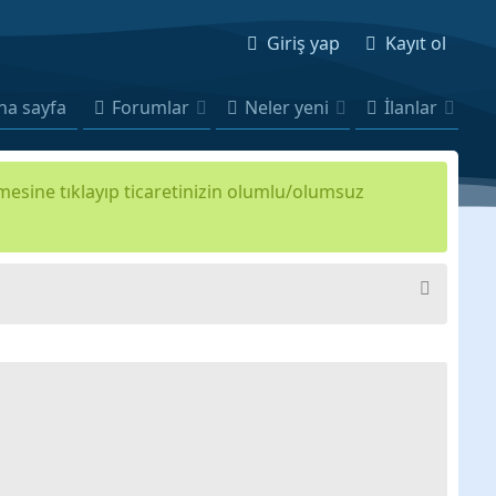
Giriş yap
Kayıt ol
na sayfa
Forumlar
Neler yeni
İlanlar
kmesine tıklayıp ticaretinizin olumlu/olumsuz