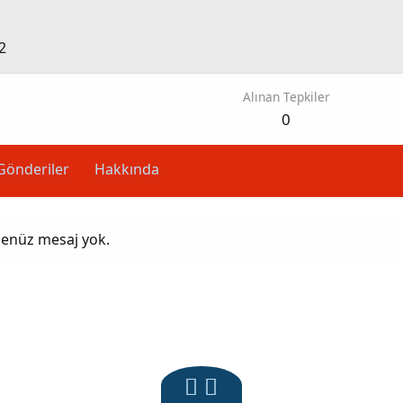
2
Alınan Tepkiler
0
Gönderiler
Hakkında
henüz mesaj yok.