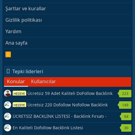
Şartlar ve kurallar
Gizlilik politikası
Yardım
Ana sayfa
R
S
S
Tepki liderleri
Konular
Kullanıcılar
Ücretsiz 59 Adet Kaliteli DoFollow Backlink
223
HEDİYE
Kaynağı Veriyorum.
Ücretsiz 220 Dofollow Nofollow Backlink
149
HEDİYE
Veriyorum
ÜCRETSİZ BACKLİNK LİSTESİ - Backlink Fırsatı -
64
Hemen Yetiş!
En Kaliteli Dofollow Backlink Listesi
30