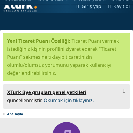
Giriş yap
Kayıt ol
Yeni Ticaret Puanı Özelliği:
Ticaret Puanı vermek
istediğiniz kişinin profilini ziyaret ederek "Ticaret
Puanı" sekmesine tıklayıp ticaretinizin
olumlu/olumsuz yorumunu yaparak kullanıcıyı
değerlendirebilirsiniz.
XTurk üye grupları genel yetkileri
güncellenmiştir.
Okumak için tıklayınız.
Ana sayfa