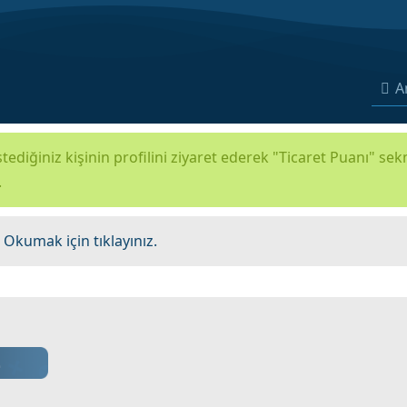
A
tediğiniz kişinin profilini ziyaret ederek "Ticaret Puanı" se
.
.
Okumak için tıklayınız.