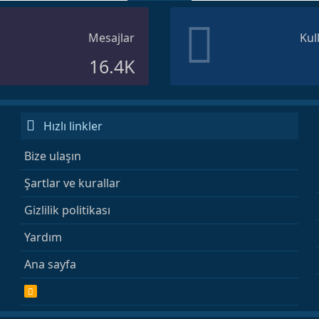
Mesajlar
Kul
16.4K
Hızlı linkler
Bize ulaşın
Şartlar ve kurallar
Gizlilik politikası
Yardım
Ana sayfa
R
S
S