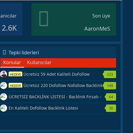
lanıcılar
Son üye
2.6K
AaronMeS
Tepki liderleri
Konular
Kullanıcılar
Ücretsiz 59 Adet Kaliteli DoFollow
223
HEDİYE
Backlink Kaynağı Veriyorum.
Ücretsiz 220 Dofollow Nofollow Backlink
149
HEDİYE
Veriyorum
ÜCRETSİZ BACKLİNK LİSTESİ - Backlink Fırsatı -
64
Hemen Yetiş!
En Kaliteli Dofollow Backlink Listesi
30