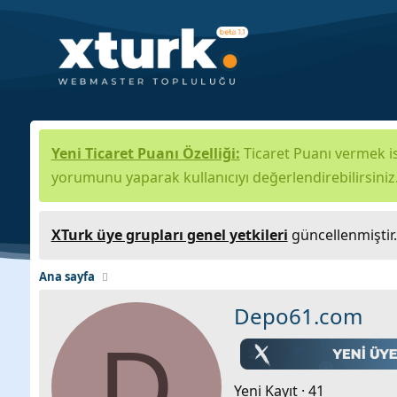
Yeni Ticaret Puanı Özelliği:
Ticaret Puanı vermek is
yorumunu yaparak kullanıcıyı değerlendirebilirsiniz
XTurk üye grupları genel yetkileri
güncellenmiştir
Ana sayfa
Depo61.com
D
Yeni Kayıt
·
41