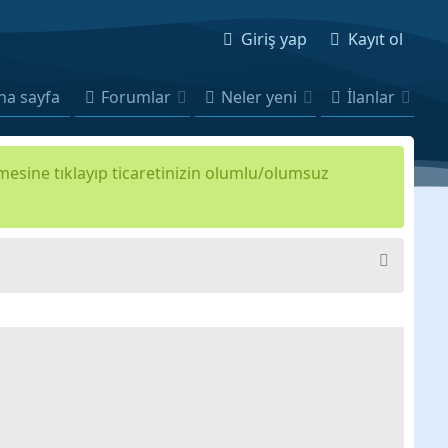
Giriş yap
Kayıt ol
na sayfa
Forumlar
Neler yeni
İlanlar
kmesine tıklayıp ticaretinizin olumlu/olumsuz