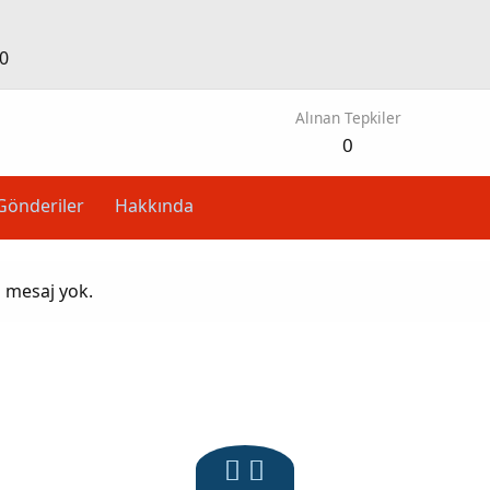
0
Alınan Tepkiler
0
Gönderiler
Hakkında
z mesaj yok.